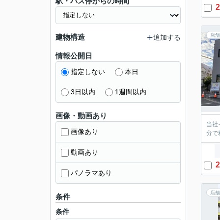
駅・バス停からの時間
2
店舗
建物構造
追加する
情報公開日
指定しない
本日
3日以内
1週間以内
画像・動画あり
当社
画像あり
分で
動画あり
2
パノラマあり
店舗
条件
条件