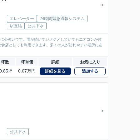
エレベーター
24時間緊急通報システム
駅直結
公共下水
時に心強いです。雨が続いてジメジメしていてもエアコンが付
、飲食店としても利用できます。多くの人が訪れやすい場所にあ
坪数
坪単価
詳細
お気に入り
0.85坪
0.67万円
詳細を見る
追加する
公共下水