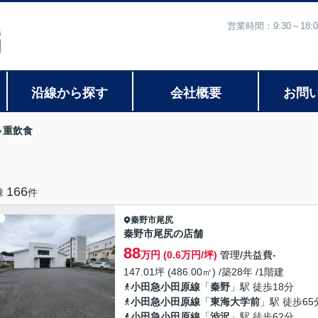
営業時間：9:30～1
沿線から探す
会社概要
お問
重飲食
166
棟
件
秦野市
尾尻
秦野市尾尻の店舗
88
万円 (0.6万円/坪)
管理/共益費-
147.01坪 (486.00㎡) /築28年 /1階建
小田急小田原線
「
秦野
」駅 徒歩18分
小田急小田原線
「
東海大学前
」駅 徒歩65
小田急小田原線
「
渋沢
」駅 徒歩62分