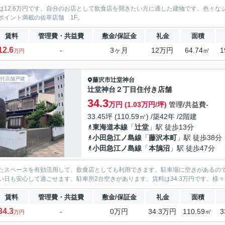
は12.6万円です。自分のお店として飲食店を開きたい方に適した建物です。色々
ポイント満載の佐草店舗 1F。
賃料
管理費・共益費
敷金/保証金
礼金
面積
12.6
-
3ヶ月
12万円
64.74㎡
1
万円
付店舗戸建
藤沢市
辻堂神台
辻堂神台２丁目住付き店舗
34.3
万円 (1.03万円/坪)
管理/共益費-
33.45坪 (110.59㎡) /築42年 /2階建
東海道本線
「
辻堂
」駅 徒歩13分
小田急江ノ島線
「
藤沢本町
」駅 徒歩38分
小田急江ノ島線
「
本鵠沼
」駅 徒歩47分
たスペースを有効活用して、飲食店としても利用できます。駐車場に空きがあるの
い日も安心して過ごせます。駐車所2台空きがあります。賃料は34.3万円です。様
賃料
管理費・共益費
敷金/保証金
礼金
面積
34.3
-
0万円
34.3万円
110.59㎡
3
万円