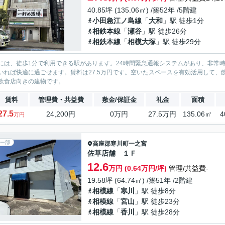
40.85坪 (135.06㎡) /築52年 /5階建
小田急江ノ島線
「
大和
」駅 徒歩1分
相鉄本線
「
瀬谷
」駅 徒歩26分
相鉄本線
「
相模大塚
」駅 徒歩29分
には、徒歩1分で利用できる駅があります。24時間緊急通報システムがあり、非常
いれば快適に過ごせます。賃料は27.5万円です。空いたスペースを有効活用して
飲食店向きの建物です。
賃料
管理費・共益費
敷金/保証金
礼金
面積
27.5
24,200円
0万円
27.5万円
135.06㎡
4
万円
一部
高座郡寒川町
一之宮
佐草店舗 １Ｆ
12.6
万円 (0.64万円/坪)
管理/共益費-
19.58坪 (64.74㎡) /築51年 /2階建
相模線
「
寒川
」駅 徒歩8分
相模線
「
宮山
」駅 徒歩23分
相模線
「
香川
」駅 徒歩28分