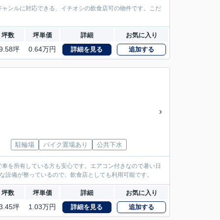
なジャンルに対応できる、イチオシの飲食店可の物件です。こだ
坪数
坪単価
詳細
お気に入り
9.58坪
0.64万円
詳細を見る
追加する
駐輪場
バイク置場あり
公共下水
で車を所有している方も安心です。エアコン付きなので暑い日
々な設備が整っているので、飲食店としても利用可能です。
坪数
坪単価
詳細
お気に入り
3.45坪
1.03万円
詳細を見る
追加する