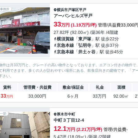
事務所
横浜市戸塚区
平戸
アーバンヒルズ平戸
33
万円 (1.19万円/坪)
管理/共益費33,000
27.82坪 (92.00㎡) /築36年 /4階建
横須賀線
「
東戸塚
」駅 徒歩22分
京急本線
「
弘明寺
」駅 徒歩37分
京急本線
「
井土ヶ谷
」駅 徒歩45分
物件は月33万円と、グレードの高い物件となっております。エアコン付きの物件で
て利用できます。多くの人が訪れやすい場所にある、飲食店向きの建物です。「ア
下さい。
賃料
管理費・共益費
敷金/保証金
礼金
面積
33
33,000円
6ヶ月
33万円
92.00㎡
2
万円
一部
厚木市
中町
中町３丁目12-4
12.1
万円 (2.21万円/坪)
管理/共益費-
5.47坪 (18.09㎡) /新築 /2階建