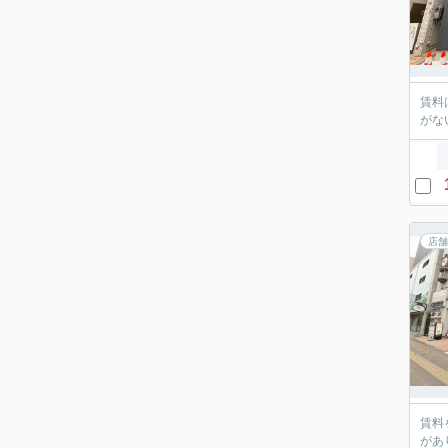
賃料
がな
店舗
賃料
があ