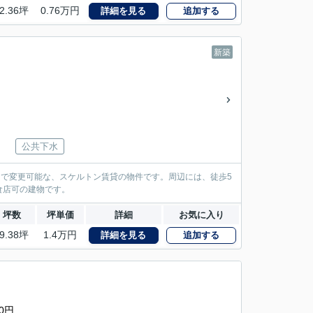
2.36坪
0.76万円
詳細を見る
追加する
新築
公共下水
まで変更可能な、スケルトン賃貸の物件です。周辺には、徒歩5
食店可の建物です。
坪数
坪単価
詳細
お気に入り
9.38坪
1.4万円
詳細を見る
追加する
0円