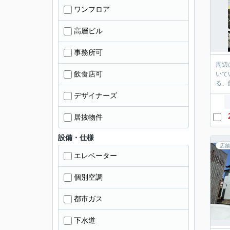
ワンフロア
高層ビル
事務所可
周辺
飲食店可
いて
る、
デザイナーズ
居抜物件
設備・仕様
店舗
エレベーター
個別空調
都市ガス
下水道