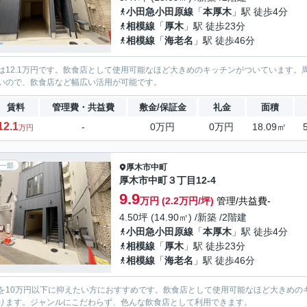
小田急小田原線
「
本厚木
」駅 徒歩4分
相模線
「
厚木
」駅 徒歩23分
相模線
「
海老名
」駅 徒歩46分
は12.1万円です。飲食店として使用可能なほど大きめのキッチンがついています。
いので、飲食店など幅広い活用が可能です。
賃料
管理費・共益費
敷金/保証金
礼金
面積
12.1
-
0万円
0万円
18.09㎡
万円
一部
厚木市
中町
厚木市中町３丁目12-4
9.9
万円 (2.2万円/坪)
管理/共益費-
4.50坪 (14.90㎡) /新築 /2階建
小田急小田原線
「
本厚木
」駅 徒歩4分
相模線
「
厚木
」駅 徒歩23分
相模線
「
海老名
」駅 徒歩46分
を10万円以下に抑えたい方におすすめです。飲食店として使用可能なほど大きめの
ります。ジャンルにこだわらず、色んな飲食店として利用できます。