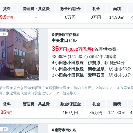
賃料
管理費・共益費
敷金/保証金
礼金
面積
9.9
-
0万円
0万円
14.90㎡
万円
一部
伊勢原市
伊勢原
中央北口ビル
35
万円 (0.82万円/坪)
管理/共益費-
42.89坪 (141.80㎡) /築37年 /3階建
小田急小田原線
「
伊勢原
」駅 徒歩4分
小田急小田原線
「
鶴巻温泉
」駅 徒歩56分
小田急小田原線
「
愛甲石田
」駅 徒歩53分
業最適★居ぬき設備★駅近く★居酒屋最適★１階約３５席、２階約４２～４８席★
月、別途電気代請求（貸主にてメーター読み取り）
賃料
管理費・共益費
敷金/保証金
礼金
面積
35
-
150万円
35万円
141.80㎡
4
万円
一部
秦野市
南矢名