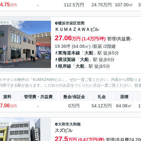
4.75
-
112.5万円
24.75万円
107.00㎡
3
万円
事務所
横浜市栄区
笠間
ＫＵＭＡＺＡＷＡビル
27.06
万円 (1.4万円/坪)
管理/共益費-
19.38坪 (64.08㎡) /新築 /2階建
東海道本線
「
大船
」駅 徒歩5分
横須賀線
「
大船
」駅 徒歩5分
根岸線
「
大船
」駅 徒歩5分
イチオシの物件の「KUMAZAWAビル」。ぜひ一度ご覧ください。内装から間取り
利用できる駅があります。こだわりのお店をつくりたい方は一度ご覧ください、飲
賃料
管理費・共益費
敷金/保証金
礼金
面積
7.06
-
0万円
54.12万円
64.08㎡
1
万円
事務所
大和市
大和南
スズビル
27.5
万円 (0.67万円/坪)
管理/共益費24,20