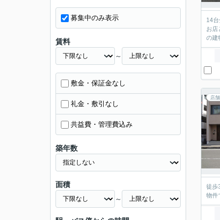
募集中のみ表示
14
お店
の建
賃料
～
敷金・保証金なし
店舗
礼金・敷引なし
共益費・管理費込み
築年数
面積
徒歩
物件
～