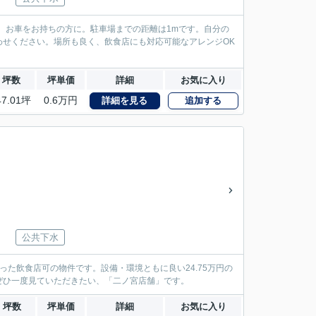
、お車をお持ちの方に。駐車場までの距離は1mです。自分の
せください。場所も良く、飲食店にも対応可能なアレンジOK
坪数
坪単価
詳細
お気に入り
47.01坪
0.6万円
詳細を見る
追加する
公共下水
た飲食店可の物件です。設備・環境ともに良い24.75万円の
ぜひ一度見ていただきたい、「二ノ宮店舗」です。
坪数
坪単価
詳細
お気に入り