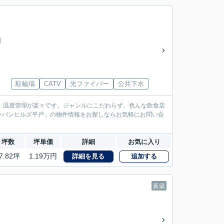
円
駐輪場
CATV
光ファイバー
公共下水
、温度管理が楽々です。ジャンルにこだわらず、色んな飲食店
ーバンヒルズ平戸」の物件情報をお探しならお気軽にお問い合
坪数
坪単価
詳細
お気に入り
7.82坪
1.19万円
詳細を見る
追加する
新築