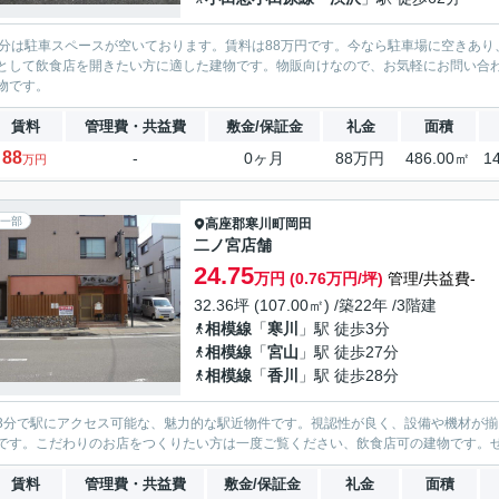
台分は駐車スペースが空いております。賃料は88万円です。今なら駐車場に空きあり
として飲食店を開きたい方に適した建物です。物販向けなので、お気軽にお問い合わ
物です。
賃料
管理費・共益費
敷金/保証金
礼金
面積
88
-
0ヶ月
88万円
486.00㎡
1
万円
一部
高座郡寒川町
岡田
二ノ宮店舗
24.75
万円 (0.76万円/坪)
管理/共益費-
32.36坪 (107.00㎡) /築22年 /3階建
相模線
「
寒川
」駅 徒歩3分
相模線
「
宮山
」駅 徒歩27分
相模線
「
香川
」駅 徒歩28分
3分で駅にアクセス可能な、魅力的な駅近物件です。視認性が良く、設備や機材が揃っ
です。こだわりのお店をつくりたい方は一度ご覧ください、飲食店可の建物です。
賃料
管理費・共益費
敷金/保証金
礼金
面積