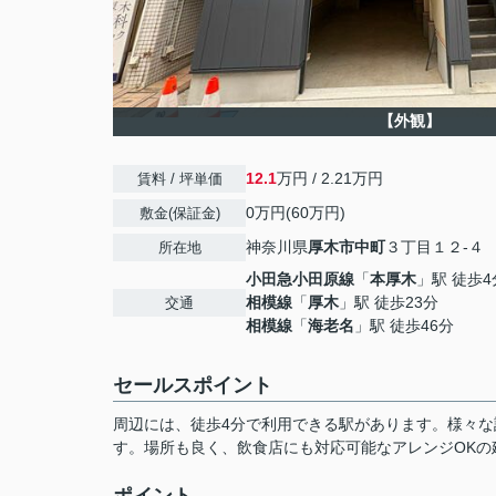
【外観】
12.1
万円 / 2.21万円
賃料 / 坪単価
0万円(60万円)
敷金(保証金)
神奈川県
厚木市
中町
３丁目１２-４
所在地
小田急小田原線
「
本厚木
」駅 徒歩4
相模線
「
厚木
」駅 徒歩23分
交通
相模線
「
海老名
」駅 徒歩46分
セールスポイント
周辺には、徒歩4分で利用できる駅があります。様々な
す。場所も良く、飲食店にも対応可能なアレンジOKの