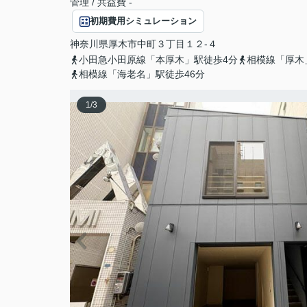
管理 / 共益費 -
初期費用シミュレーション
神奈川県
厚木市
中町
３丁目１２-４
小田急小田原線「本厚木」駅徒歩4分
相模線「厚木
相模線「海老名」駅徒歩46分
1
/
3