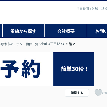
営業時間：9:30～1
沿線から探す
会社概要
お問
中町３丁目12-4
２階２
厚木市のテナント物件一覧
印刷する
お気