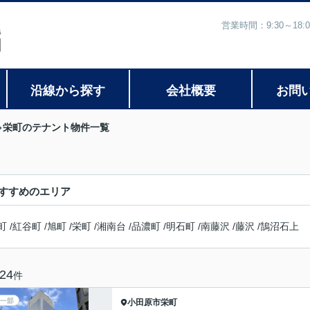
営業時間：9:30～1
沿線から探す
会社概要
お問
栄町のテナント物件一覧
すすめのエリア
町
/
紅谷町
/
旭町
/
栄町
/
湘南台
/
品濃町
/
明石町
/
南藤沢
/
藤沢
/
鵠沼石上
24
件
一部
小田原市
栄町