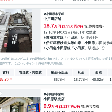
小田原市
栄町
中戸川店舗
18.7
万円 (1.55万円/坪)
管理/共益費-
12.10坪 (40.02㎡) /築61年 /2階建
東海道本線
「
小田原
」駅 徒歩3分
伊豆箱根鉄道大雄山線
「
小田原
」駅 徒歩
小田急小田原線
「
小田原
」駅 徒歩6分
らの物件はコンビニまでの距離が343mです。とてもゆとりのある環境が魅力の月1
物件です。こだわりポイント満載の中戸川店舗。
賃料
管理費・共益費
敷金/保証金
礼金
面積
18.7
-
85万円
18.7万円
40.02㎡
1
万円
小田原市
栄町
小田原駅売店
9.9
万円 (3.13万円/坪)
管理/共益費-