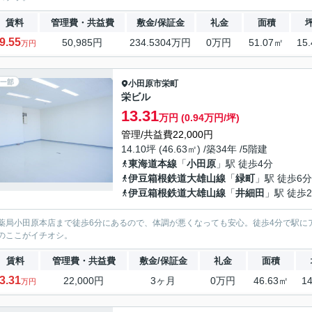
賃料
管理費・共益費
敷金/保証金
礼金
面積
9.55
50,985円
234.5304万円
0万円
51.07㎡
15
万円
一部
小田原市
栄町
栄ビル
13.31
万円 (0.94万円/坪)
管理/共益費22,000円
14.10坪 (46.63㎡) /築34年 /5階建
東海道本線
「
小田原
」駅 徒歩4分
伊豆箱根鉄道大雄山線
「
緑町
」駅 徒歩6分
伊豆箱根鉄道大雄山線
「
井細田
」駅 徒歩2
薬局小田原本店まで徒歩6分にあるので、体調が悪くなっても安心。徒歩4分で駅にア
のここがイチオシ。
賃料
管理費・共益費
敷金/保証金
礼金
面積
3.31
22,000円
3ヶ月
0万円
46.63㎡
1
万円