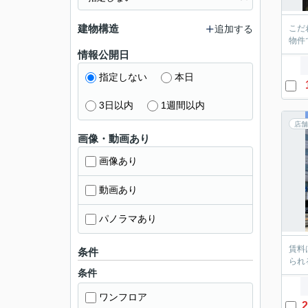
建物構造
追加する
こだ
物件
情報公開日
指定しない
本日
3日以内
1週間以内
店舗
画像・動画あり
画像あり
動画あり
パノラマあり
賃料
条件
られ
条件
ワンフロア
2