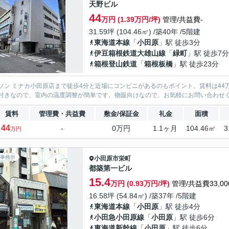
天野ビル
44
万円 (1.39万円/坪)
管理/共益費-
31.59坪 (104.46㎡) /築40年 /5階建
東海道本線
「
小田原
」駅 徒歩3分
伊豆箱根鉄道大雄山線
「
緑町
」駅 徒歩7分
箱根登山鉄道
「
箱根板橋
」駅 徒歩23分
ソン ミナカ小田原店まで徒歩4分と近場にコンビニがあるのもポイント。賃料は44
付きなので、室内の温度調整が簡単です。物販向けなので、お気軽にお問い合わせ
賃料
管理費・共益費
敷金/保証金
礼金
面積
44
-
0万円
1.1ヶ月
104.46㎡
3
万円
事務所
小田原市
栄町
都築第一ビル
15.4
万円 (0.93万円/坪)
管理/共益費33,00
16.58坪 (54.84㎡) /築37年 /5階建
東海道本線
「
小田原
」駅 徒歩4分
小田急小田原線
「
小田原
」駅 徒歩6分
東海道新幹線
「
小田原
」駅 徒歩6分