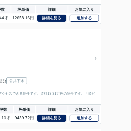
坪数
坪単価
詳細
お気に入り
.44坪
12658.16円
詳細を見る
追加する
2分
公共下水
クセスできる物件です。賃料13.31万円の物件です。「栄ビ
坪数
坪単価
詳細
お気に入り
4.10坪
9439.72円
詳細を見る
追加する