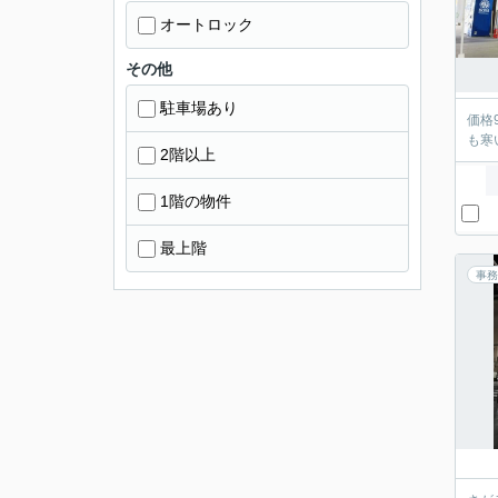
オートロック
その他
駐車場あり
価格
も寒
2階以上
1階の物件
最上階
事務