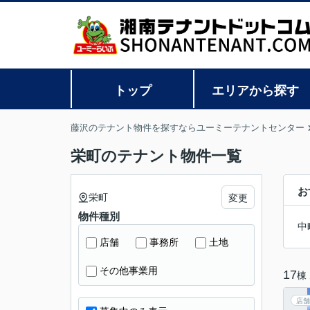
トップ
エリアから探す
藤沢のテナント物件を探すならユーミーテナントセンター
栄町のテナント物件一覧
お
栄町
変更
物件種別
中
店舗
事務所
土地
その他事業用
17
棟
店舗