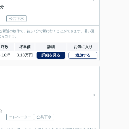
1分
公共下水
ズな駅近の物件で、徒歩1分で駅に行くことができます。暑い夏
ならコチラ。
坪数
坪単価
詳細
お気に入り
3.16坪
3.13万円
詳細を見る
追加する
分
エレベーター
公共下水