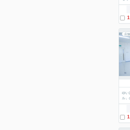
1
店舗
ゆい
ル」
1