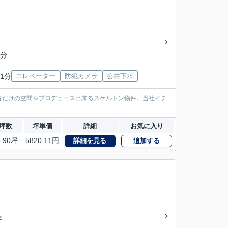
5分
1分
エレベーター
防犯カメラ
公共下水
分だけの空間をプロデュース出来るスケルトン物件。当社イチ
坪数
坪単価
詳細
お気に入り
8.90坪
5820.11円
詳細を見る
追加する
年