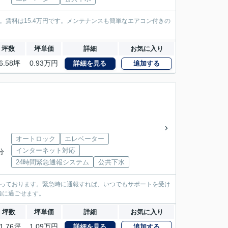
賃料は15.4万円です。メンテナンスも簡単なエアコン付きの
坪数
坪単価
詳細
お気に入り
6.58坪
0.93万円
詳細を見る
追加する
オートロック
エレベーター
インターネット対応
分
24時間緊急通報システム
公共下水
なっております。緊急時に通報すれば、いつでもサポートを受け
適に過ごせます。
坪数
坪単価
詳細
お気に入り
1.76坪
1.09万円
詳細を見る
追加する