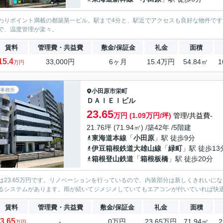
わりポイント満載の都築第一ビル。駅まで4分と、駅近でアクセスも良好な物件です。
で、温度管理が楽々。
賃料
管理費・共益費
敷金/保証金
礼金
面積
15.4
33,000円
6ヶ月
15.4万円
54.84㎡
1
万円
事務所
小田原市
栄町
ＤＡＩＥＩビル
23.65
万円 (1.09万円/坪)
管理/共益費-
21.76坪 (71.94㎡) /築42年 /5階建
東海道本線
「
小田原
」駅 徒歩9分
伊豆箱根鉄道大雄山線
「
緑町
」駅 徒歩13
箱根登山鉄道
「
箱根板橋
」駅 徒歩20分
は23.65万円です。リノベーションを行っているので、内装部分は新しくきれいに
るシステムがあります。雨が続いてジメジメしていてもエアコンが付いていれば快
賃料
管理費・共益費
敷金/保証金
礼金
面積
3.65
-
0万円
23.65万円
71.94㎡
2
万円