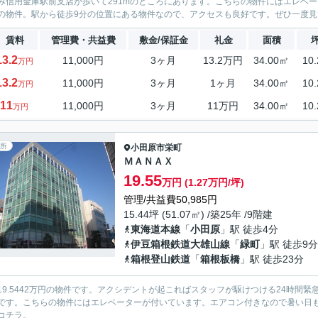
み信用金庫駅前支店が歩いて291mのところにあります。こちらの物件にはエレベー
の物件。駅から徒歩9分の位置にある物件なので、アクセスも良好です。ぜひ一度
賃料
管理費・共益費
敷金/保証金
礼金
面積
13.2
11,000円
3ヶ月
13.2万円
34.00㎡
10
万円
13.2
11,000円
3ヶ月
1ヶ月
34.00㎡
10
万円
11
11,000円
3ヶ月
11万円
34.00㎡
10
万円
所
小田原市
栄町
ＭＡＮＡＸ
19.55
万円 (1.27万円/坪)
管理/共益費50,985円
15.44坪 (51.07㎡) /築25年 /9階建
東海道本線
「
小田原
」駅 徒歩4分
伊豆箱根鉄道大雄山線
「
緑町
」駅 徒歩9分
箱根登山鉄道
「
箱根板橋
」駅 徒歩23分
19.5442万円の物件です。アクシデントが起こればスタッフが駆けつける24時間
です。こちらの物件にはエレベーターが付いています。エアコン付きなので暑い日も
コチラ。