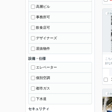
高層ビル
店舗
事務所可
飲食店可
デザイナーズ
居抜物件
設備・仕様
こち
好な
エレベーター
個別空調
都市ガス
店舗
下水道
セキュリティ