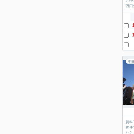
さが
万円
事務
賃料
物件
なら