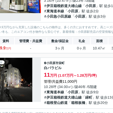
3.16坪 (10.47㎡) /築23年 /3階建
伊豆箱根鉄道大雄山線
「
小田原
」駅 徒歩
東海道本線
「
小田原
」駅 徒歩2分
小田急小田原線
「
小田原
」駅 徒歩3分
9.9万円ながら充実した設備のこちらの物件は、多くの方におすすめです。高ニー
い冬も、このエアコン付き物件なら安心です。新着情報：小田原駅売店の空室情報
賃料
管理費・共益費
敷金/保証金
礼金
面積
9.9
-
3ヶ月
0ヶ月
10.47㎡
万円
所
小田原市
栄町
白バラビル
11
万円 (1.07万円～1.28万円/坪)
管理/共益費11,000円
10.28坪 (34.00㎡) /築46年 /5階建
東海道本線
「
小田原
」駅 徒歩9分
伊豆箱根鉄道大雄山線
「
緑町
」駅 徒歩13
箱根登山鉄道
「
箱根板橋
」駅 徒歩20分