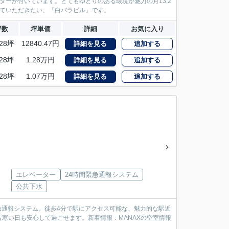
ターが付いています。とてもゆとりのある環境が魅力の月13.2
見ていただきたい、「白バラビル」です。
坪数
坪単価
詳細
お気に入り
.28坪
12840.47円
詳細を見る
追加する
.28坪
1.28万円
詳細を見る
追加する
.28坪
1.07万円
詳細を見る
追加する
エレベーター
24時間緊急通報システム
公共下水
緊急通報システム。徒歩4分で駅にアクセス可能な、魅力的な駅近
寒い日も安心して過ごせます。新着情報：MANAXの空室情報