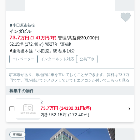
小田原市荻窪
イシダビル
73.7
万円 (1.41万円/坪)
管理/共益費30,000円
52.15坪 (172.40㎡) /築27年 /3階建
東海道本線「小田原」駅 徒歩14分
エレベーター
インターネット対応
公共下水
駐車場があり、敷地内に車を置いておくことができます。賃料は73.7万
円です。雨が続いてジメジメしていてもエアコンが付いて...
もっと見る
募集中の物件
2
73.7万円 (14132.31円/坪)
2階 / 52.15坪 (172.40㎡)
事務所