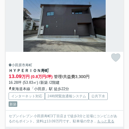
小田原市寿町
ＨＹＰＥＲＩＯＮ寿町
13.09
万円 (0.8万円/坪)
管理/共益費3,300円
16.28坪 (53.83㎡) /新築 /2階建
東海道本線「小田原」駅 徒歩22分
インターネット対応
24時間緊急通報システム
公共下水
新築
セブンイレブン 小田原寿町3丁目店まで徒歩3分と近場にコンビニがあ
るのもポイント。賃料は13.09万円です。駐車場の空き...
もっと見る