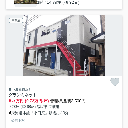
1階 / 14.79坪 (48.92㎡)
事務所
小田原市浜町
グランミネット
6.7
万円 (0.72万円/坪)
管理/共益費3,500円
9.28坪 (30.68㎡) /築7年 /2階建
東海道本線「小田原」駅 徒歩10分
公共下水