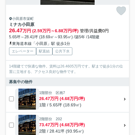
小田原市栄町
ミナカ小田原
26.47
万円 (2.59万円～6.88万円/坪)
管理/共益費0円
5.65坪～28.41坪 (18.69㎡～93.95㎡) /築5年 /14階建
東海道本線「小田原」駅 徒歩1分
エレベーター
駅直結
公共下水
14階建てで快適な物件。賃料は26.4605万円です。駅まで徒歩1分の位
置に立地する、アクセス良好な物件です。
募集中の物件
1階部分 区画7
26.47万円 (4.68万円/坪)
1階 / 5.65坪 (18.69㎡)
2階部分 202
73.47万円 (4.68万円/坪)
2階 / 28.41坪 (93.95㎡)