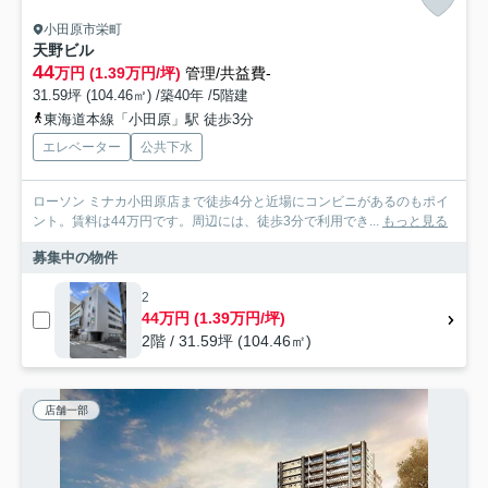
小田原市栄町
天野ビル
44
万円 (1.39万円/坪)
管理/共益費-
31.59坪 (104.46㎡) /築40年 /5階建
東海道本線「小田原」駅 徒歩3分
エレベーター
公共下水
ローソン ミナカ小田原店まで徒歩4分と近場にコンビニがあるのもポイ
ント。賃料は44万円です。周辺には、徒歩3分で利用でき...
もっと見る
募集中の物件
2
44万円 (1.39万円/坪)
2階 / 31.59坪 (104.46㎡)
店舗一部