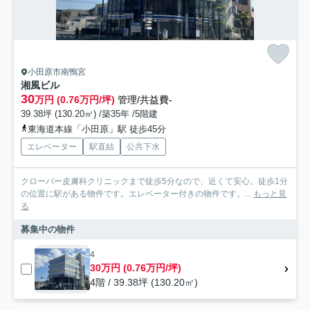
小田原市南鴨宮
湘風ビル
30
万円 (0.76万円/坪)
管理/共益費-
39.38坪 (130.20㎡) /築35年 /5階建
東海道本線「小田原」駅 徒歩45分
エレベーター
駅直結
公共下水
クローバー皮膚科クリニックまで徒歩5分なので、近くて安心。徒歩1分
の位置に駅がある物件です。エレベーター付きの物件です。...
もっと見
る
募集中の物件
4
30万円 (0.76万円/坪)
4階 / 39.38坪 (130.20㎡)