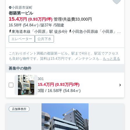
小田原市栄町
都築第一ビル
15.4
万円 (0.93万円/坪)
管理/共益費33,000円
16.58坪 (54.84㎡) /築37年 /5階建
東海道本線「小田原」駅 徒歩4分
小田急小田原線「小田原」駅 徒歩6分
エレベーター
公共下水
こだわりポイント満載の都築第一ビル。駅まで4分と、駅近でアクセス
も良好な物件です。賃料は15.4万円です。メンテナンスも...
もっと見る
募集中の物件
301
15.4万円 (0.93万円/坪)
3階 / 16.58坪 (54.84㎡)
店舗事務所