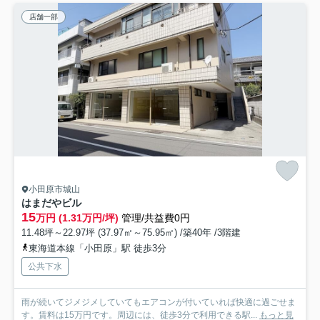
店舗一部
小田原市城山
はまだやビル
15
万円 (1.31万円/坪)
管理/共益費0円
11.48坪～22.97坪 (37.97㎡～75.95㎡) /築40年 /3階建
東海道本線「小田原」駅 徒歩3分
公共下水
雨が続いてジメジメしていてもエアコンが付いていれば快適に過ごせま
す。賃料は15万円です。周辺には、徒歩3分で利用できる駅...
もっと見