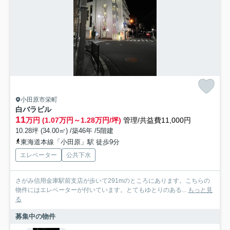
小田原市栄町
白バラビル
11
万円 (1.07万円～1.28万円/坪)
管理/共益費11,000円
10.28坪 (34.00㎡) /築46年 /5階建
東海道本線「小田原」駅 徒歩9分
エレベーター
公共下水
さがみ信用金庫駅前支店が歩いて291mのところにあります。こちらの
物件にはエレベーターが付いています。とてもゆとりのある...
もっと見
る
募集中の物件