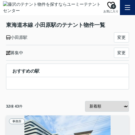
0
お気に入り
東海道本線 小田原駅のテナント物件一覧
小田原駅
変更
募集中
変更
おすすめの駅
32
棟
43
件
事務所