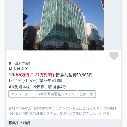
小田原市栄町
ＭＡＮＡＸ
19.55
万円 (1.27万円/坪)
管理/共益費50,985円
15.44坪 (51.07㎡) /築25年 /9階建
東海道本線「小田原」駅 徒歩4分
エレベーター
24時間緊急通報システム
公共下水
賃料19.5442万円の物件です。アクシデントが起こればスタッフが駆け
つける24時間緊急通報システム。徒歩4分で駅にアク...
もっと見る
募集中の物件