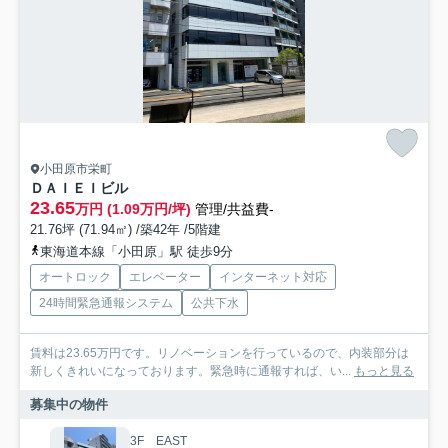
小田原市栄町
ＤＡＩＥＩビル
23.65
万円 (1.09万円/坪)
管理/共益費-
21.76坪 (71.94㎡) /築42年 /5階建
東海道本線「小田原」駅 徒歩9分
オートロック
エレベーター
インターネット対応
24時間緊急通報システム
公共下水
賃料は23.65万円です。リノベーションを行っているので、内装部分は
新しくきれいになっております。緊急時に通報すれば、い...
もっと見る
募集中の物件
3F EAST