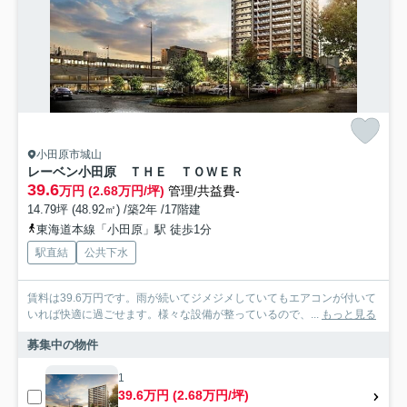
小田原市城山
レーベン小田原 ＴＨＥ ＴＯＷＥＲ
39.6
万円 (2.68万円/坪)
管理/共益費-
14.79坪 (48.92㎡) /築2年 /17階建
東海道本線「小田原」駅 徒歩1分
駅直結
公共下水
賃料は39.6万円です。雨が続いてジメジメしていてもエアコンが付いて
いれば快適に過ごせます。様々な設備が整っているので、...
もっと見る
募集中の物件
1
39.6万円 (2.68万円/坪)