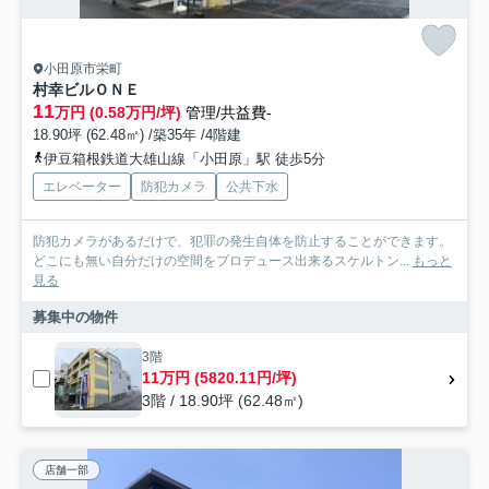
小田原市栄町
村幸ビルＯＮＥ
11
万円 (0.58万円/坪)
管理/共益費-
18.90坪 (62.48㎡) /築35年 /4階建
伊豆箱根鉄道大雄山線「小田原」駅 徒歩5分
エレベーター
防犯カメラ
公共下水
防犯カメラがあるだけで、犯罪の発生自体を防止することができます。
どこにも無い自分だけの空間をプロデュース出来るスケルトン...
もっと
見る
募集中の物件
3階
11万円 (5820.11円/坪)
3階 / 18.90坪 (62.48㎡)
店舗一部