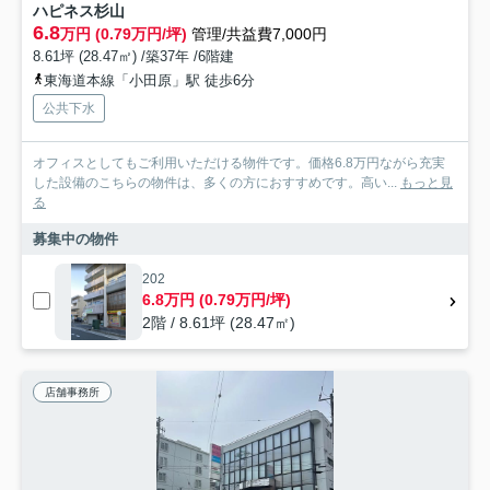
ハピネス杉山
6.8
万円 (0.79万円/坪)
管理/共益費7,000円
8.61坪 (28.47㎡) /築37年 /6階建
東海道本線「小田原」駅 徒歩6分
公共下水
オフィスとしてもご利用いただける物件です。価格6.8万円ながら充実
した設備のこちらの物件は、多くの方におすすめです。高い...
もっと見
る
募集中の物件
202
6.8万円 (0.79万円/坪)
2階 / 8.61坪 (28.47㎡)
店舗事務所