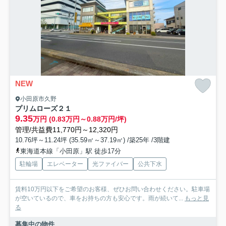
NEW
小田原市久野
プリムローズ２１
9.35
万円 (0.83万円～0.88万円/坪)
管理/共益費11,770円～12,320円
10.76坪～11.24坪 (35.59㎡～37.19㎡) /築25年 /3階建
東海道本線「小田原」駅 徒歩17分
駐輪場
エレベーター
光ファイバー
公共下水
賃料10万円以下をご希望のお客様、ぜひお問い合わせください。駐車場
が空いているので、車をお持ちの方も安心です。雨が続いて...
もっと見
る
募集中の物件