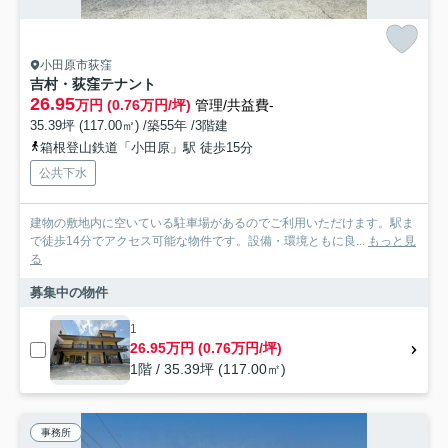
小田原市荻窪
吉村・荻窪テナント
26.95
万円 (0.76万円/坪)
管理/共益費-
35.39坪 (117.00㎡) /築55年 /3階建
箱根登山鉄道「小田原」駅 徒歩15分
公共下水
建物の敷地内に空いている駐車場があるのでご利用いただけます。駅ま
で徒歩14分でアクセス可能な物件です。設備・環境ともに良...
もっと見
る
募集中の物件
1
26.95万円 (0.76万円/坪)
1階 / 35.39坪 (117.00㎡)
事務所