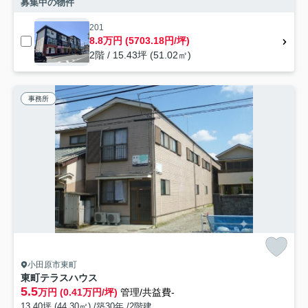
募集中の物件
201
8.8万円 (5703.18円/坪)
2階 / 15.43坪 (51.02㎡)
事務所
小田原市東町
東町テラスハウス
5.5
万円 (0.41万円/坪)
管理/共益費-
13.40坪 (44.30㎡) /築30年 /2階建