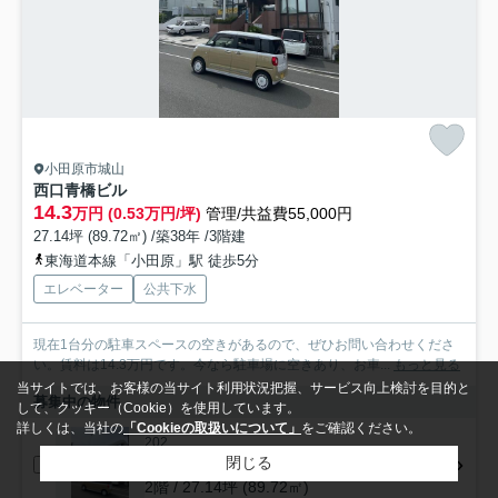
小田原市城山
西口青橋ビル
14.3
万円 (0.53万円/坪)
管理/共益費55,000円
27.14坪 (89.72㎡) /築38年 /3階建
東海道本線「小田原」駅 徒歩5分
エレベーター
公共下水
現在1台分の駐車スペースの空きがあるので、ぜひお問い合わせくださ
い。賃料は14.3万円です。今なら駐車場に空きあり、お車...
もっと見る
当サイトでは、お客様の当サイト利用状況把握、サービス向上検討を目的と
募集中の物件
して、クッキー（Cookie）を使用しています。
詳しくは、当社の
「Cookieの取扱いについて」
をご確認ください。
202
閉じる
14.3万円 (5268.98円/坪)
2階 / 27.14坪 (89.72㎡)