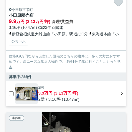
小田原市栄町
小田原駅売店
9.9
万円 (3.13万円/坪)
管理/共益費-
3.16坪 (10.47㎡) /築23年 /3階建
伊豆箱根鉄道大雄山線「小田原」駅 徒歩1分
東海道本線「小田原」駅 徒歩2分
公共下水
価格9.9万円ながら充実した設備のこちらの物件は、多くの方におすす
めです。高ニーズな駅近の物件で、徒歩1分で駅に行くこと...
もっと見
る
募集中の物件
2階
9.9万円 (3.13万円/坪)
2階 / 3.16坪 (10.47㎡)
事務所