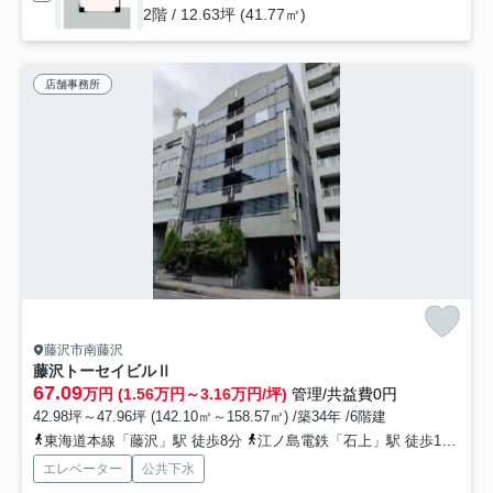
2階 / 12.63坪 (41.77㎡)
店舗事務所
藤沢市南藤沢
藤沢トーセイビルⅡ
67.09
万円 (1.56万円～3.16万円/坪)
管理/共益費0円
42.98坪～47.96坪 (142.10㎡～158.57㎡) /築34年 /6階建
東海道本線「藤沢」駅 徒歩8分
江ノ島電鉄「石上」駅 徒歩13分
江
エレベーター
公共下水