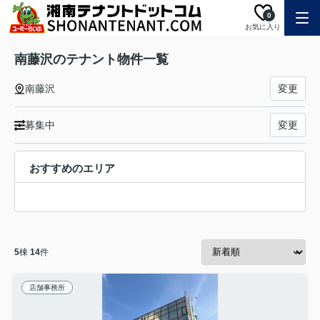
0
お気に入り
南藤沢のテナント物件一覧
南藤沢
変更
募集中
変更
おすすめのエリア
5
棟
14
件
店舗事務所