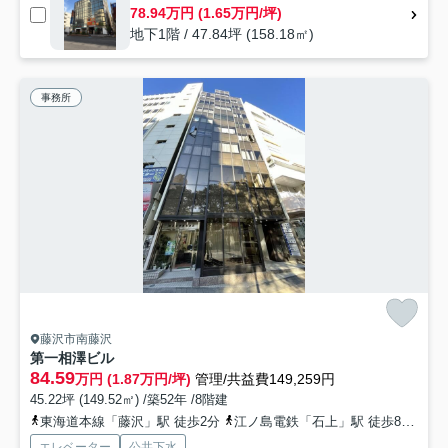
78.94万円 (1.65万円/坪)
地下1階 / 47.84坪 (158.18㎡)
事務所
藤沢市南藤沢
第一相澤ビル
84.59
万円 (1.87万円/坪)
管理/共益費149,259円
45.22坪 (149.52㎡) /築52年 /8階建
東海道本線「藤沢」駅 徒歩2分
江ノ島電鉄「石上」駅 徒歩8分
小
エレベーター
公共下水