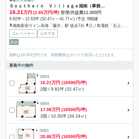
藤沢市南藤沢
Ｓｏｕｔｈｅｒｎ Ｖｉｌｌａｇｅ湘南（事務所）
16.21
万円 (1.65万円/坪)
管理/共益費11,000円
9.82坪～12.63坪 (32.47㎡～41.77㎡) /予定 /9階建
湘南新宿ライン高海「藤沢」駅 徒歩7分
江ノ島電鉄「石上」駅 徒歩14分
エレベーター
公共下水
新築
賃料は16.203万円です。初期費用はカードで決済いただけます。
募集中の物件
0003
16.21万円 (16500円/坪)
2階 / 9.82坪 (32.47㎡)
0004
17.08万円 (16500円/坪)
2階 / 10.35坪 (34.24㎡)
0001
20.86万円 (16500円/坪)