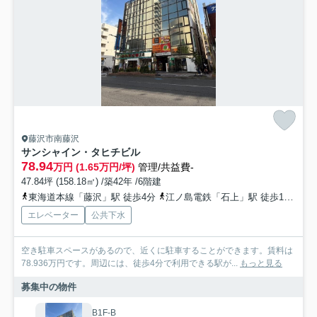
藤沢市南藤沢
サンシャイン・タヒチビル
78.94
万円 (1.65万円/坪)
管理/共益費-
47.84坪 (158.18㎡) /築42年 /6階建
東海道本線「藤沢」駅 徒歩4分
江ノ島電鉄「石上」駅 徒歩14分
小
エレベーター
公共下水
空き駐車スペースがあるので、近くに駐車することができます。賃料は
78.936万円です。周辺には、徒歩4分で利用できる駅が...
もっと見る
募集中の物件
B1F-B