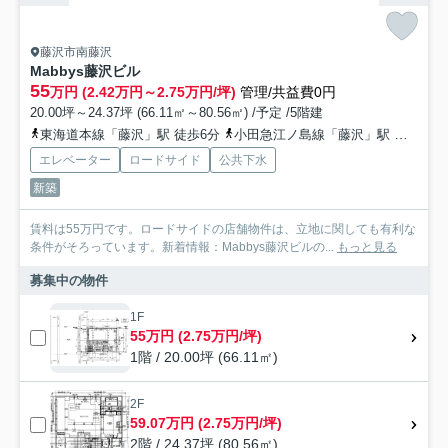
藤沢市南藤沢
Mabbys藤沢ビル
55
万円 (2.42万円～2.75万円/坪)
管理/共益費0円
20.00坪～24.37坪 (66.11㎡～80.56㎡) /予定 /5階建
東海道本線「藤沢」駅 徒歩6分
小田急江ノ島線「藤沢」駅 徒歩6分
エレベーター
ロードサイド
公共下水
新築
賃料は55万円です。ロードサイドの店舗物件は、立地に関しても有利な
条件がそろっています。新着情報：Mabbys藤沢ビルの...
もっと見る
募集中の物件
1F
55万円 (2.75万円/坪)
1階 / 20.00坪 (66.11㎡)
2F
59.07万円 (2.75万円/坪)
2階 / 24.37坪 (80.56㎡)