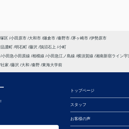
塚区
小田原市
大和市
鎌倉市
秦野市
茅ヶ崎市
伊勢原市
品濃町
明石町
藤沢
鵠沼石上
小町
海
小田急小田原線
相模線
小田急江ノ島線
横須賀線
湘南新宿ライン宇
社家
藤沢
大和
秦野
東海大学前
ー
トップページ
F
スタッフ
お客様の声