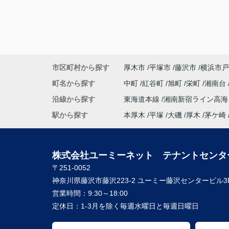
市区町村から探す
厚木市
平塚市
藤沢市
横浜市戸
町名から探す
中町
紅谷町
旭町
栄町
湘南台
沿線から探す
東海道本線
湘南新宿ライン高
駅から探す
本厚木
平塚
大磯
厚木
茅ケ崎
株式会社ユーミーネット テナントセンタ
〒251-0052
神奈川県藤沢市藤沢223-2 ユーミー藤沢センタービル3
営業時間：
9:30～18:00
定休日：
1-3月を除く毎週水曜日と毎週日曜日