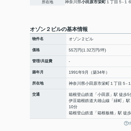
神奈川県
小田原市
栄町
１丁目５-１
所在地
オゾン２ビルの基本情報
物件名
オゾン２ビル
価格
55万円(1.32万円/坪)
管理/共益費
-
築年月
1991年9月（築34年）
所在地
神奈川県
小田原市
栄町
１丁目５-
交通
箱根登山鉄道
「
小田原
」駅 徒歩5
伊豆箱根鉄道大雄山線
「
緑町
」駅
10分
箱根登山鉄道
「
箱根板橋
」駅 徒歩