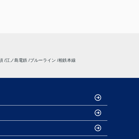
須
江ノ島電鉄
ブルーライン
相鉄本線