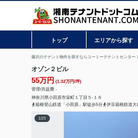
トップ
エリアから探す
藤沢のテナント物件を探すならユーミーテナントセンター
オゾン２ビル
55万円
(1.32万円/坪)
管理/共益費 -
神奈川県
小田原市
栄町
１丁目５-１６
箱根登山鉄道「小田原」駅徒歩5分
伊豆箱根鉄道大
1
/
25