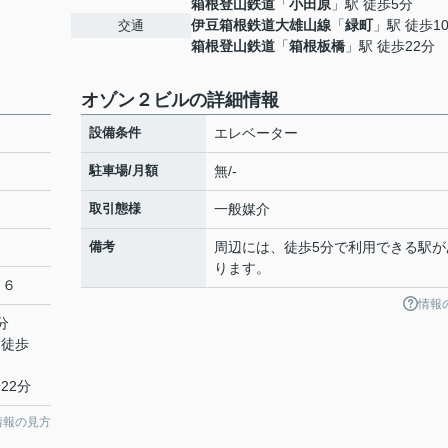
箱根登山鉄道
「
小田原
」駅 徒歩5分
６
伊豆箱根鉄道大雄山線
「
緑町
」駅 徒歩1
交通
箱根登山鉄道
「
箱根板橋
」駅 徒歩22分
オゾン２ビルの詳細情報
設備条件
エレベーター
駐車場/月額
無/-
取引態様
一般媒介
備考
周辺には、徒歩5分で利用できる駅が
ります。
１６
情報
分
 徒歩
22分
情報の見方