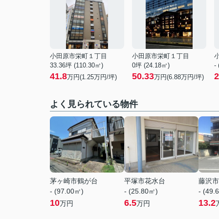
小田原市栄町１丁目
小田原市栄町１丁目
33.36坪 (110.30㎡)
0坪 (24.18㎡)
-
41.8
50.33
2
万円(
1.25
万円/坪)
万円(
6.88
万円/坪)
よく見られている物件
茅ヶ崎市鶴が台
平塚市花水台
藤沢市
- (97.00㎡)
- (25.80㎡)
- (49.
10
6.5
13.2
万円
万円