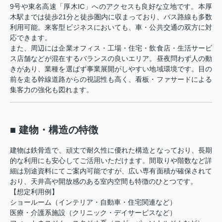
9号や東名高速「厚木IC」へのアクセスも良好な立地です。本厚
木駅までは徒歩21分と徒歩圏内に収まっており、バス路線も多数
利用可能。来客型ビジネスにおいても、車・公共交通の双方に対
応できます。
また、周辺には企業オフィス・工場・住宅・飲食店・生活サービ
ス店舗などが混在するバランスの良いエリア。昼夜問わず人の動
きがあり、業種を選ばず事業展開がしやすい地域環境です。目の
前を走る幹線道路からの視認性も高く、看板・ファサードによる
集客力の強化も図れます。
■ 建物・構造の特徴
建物は鉄骨造で、頑丈で耐久性に優れた構造となっており、長期
的な利用にも安心してご活用いただけます。間取りや階数など詳
細は別途資料にてご案内可能ですが、広い専有面積が確保されて
おり、天井高や開放感のある室内空間も特徴のひとつです。
【想定利用例】
ショールーム（インテリア・自動車・住宅関連など）
医療・介護系施設（クリニック・デイサービスなど）