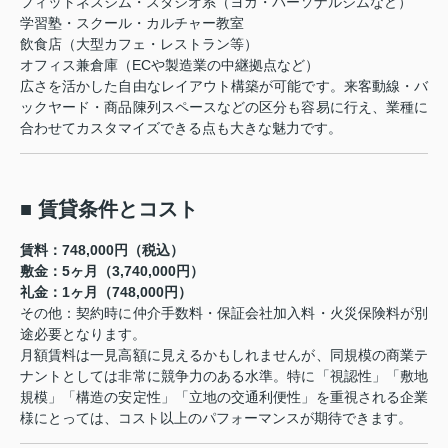
フィットネスジム・スタジオ系（ヨガ・パーソナルジムなど）
学習塾・スクール・カルチャー教室
飲食店（大型カフェ・レストラン等）
オフィス兼倉庫（ECや製造業の中継拠点など）
広さを活かした自由なレイアウト構築が可能です。来客動線・バ
ックヤード・商品陳列スペースなどの区分も容易に行え、業種に
合わせてカスタマイズできる点も大きな魅力です。
■ 賃貸条件とコスト
賃料：748,000円（税込）
敷金：5ヶ月（3,740,000円）
礼金：1ヶ月（748,000円）
その他：契約時に仲介手数料・保証会社加入料・火災保険料が別
途必要となります。
月額賃料は一見高額に見えるかもしれませんが、同規模の商業テ
ナントとしては非常に競争力のある水準。特に「視認性」「敷地
規模」「構造の安定性」「立地の交通利便性」を重視される企業
様にとっては、コスト以上のパフォーマンスが期待できます。