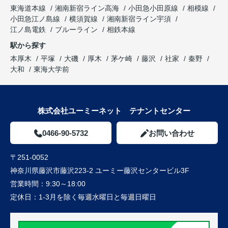
東海道本線
湘南新宿ライン高海
小田急小田原線
相模線
小田急江ノ島線
横須賀線
湘南新宿ライン宇須
江ノ島電鉄
ブルーライン
相鉄本線
駅から探す
本厚木
平塚
大磯
厚木
茅ケ崎
藤沢
社家
秦野
大和
東海大学前
株式会社ユーミーネット テナントセンター
0466-90-5732
お問い合わせ
〒251-0052
神奈川県藤沢市藤沢223-2 ユーミー藤沢センタービル3F
営業時間：
9:30～18:00
定休日：
1-3月を除く毎週水曜日と毎週日曜日