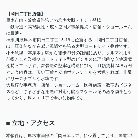
【岡田二丁目店舗】
厚木市内・幹線道路沿いの希少大型テナント登場！
～鉄骨造・高視認性・広々空間／事業拠点・店舗・ショールーム
に最適～
神奈川県厚木市岡田二丁目13-19に位置する「岡田二丁目店舗」
は、圧倒的な存在感と視認性を誇る大型ロードサイド物件です。
小田急線「本厚木」駅から徒歩21分の距離にあり、クルマ利用を
前提とした業種やロードサイド型のビジネスに理想的な立地環境
を持っています。鉄骨造の堅牢な構造に加え、月額賃料74.8万円
という内容は、広い面積と立地ポテンシャルを考慮すれば、非常
にリーズナブルな水準です。
大規模な事務所・店舗・ショールーム・医療施設・教室系ビジネ
スなど、さまざまな用途に対応可能なスケール感のある物件とな
っており、厚木エリアで希少な物件です。
■ 立地・アクセス
本物件は、厚木市南部の「岡田エリア」に位置しており、国道12