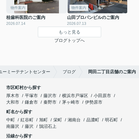
物件案内
物件案内
桂歯科医院のご案内
山田プロパンビルのご案内
2026.07.14
2026.07.13
もっと見る
ブログトップへ
ユーミーテナントセンター
ブログ
岡田二丁目店舗のご案内
市区町村から探す
厚木市
平塚市
藤沢市
横浜市戸塚区
小田原市
大和市
鎌倉市
秦野市
茅ヶ崎市
伊勢原市
町名から探す
中町
紅谷町
旭町
栄町
湘南台
品濃町
明石町
南藤沢
藤沢
鵠沼石上
沿線から探す