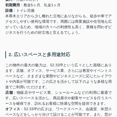
初期費用
：敷金5ヶ月、礼金1ヶ月
設備
：トイレ完備
本厚木エリアから少し離れた立地にありながらも、徒歩や車でア
クセスしやすい便利な環境です。周囲には商業施設や住宅地も広
がっているため、地域の方々への利便性も高く、業種を問わずビ
ジネスを行うための好立地と言えるでしょう。
2. 広いスペースと多用途対応
この物件の最大の魅力は、52.33坪という広々とした面積にあり
ます。店舗、オフィス、サービス業、さらには教室やイベントス
ペースなど、さまざまな業態やビジネスニーズに応じたレイアウ
トや内装が可能です。この広さを活かして以下のような多様な用
途でご利用いただけます。
店舗
：物販店やサービス業、ショールームなどの利用に最適で
す。広いスペースを活かし、商品展示や顧客サービスを行うスペ
ースを確保でき、訪れるお客様に快適な空間を提供できます。
オフィス
：52.33坪の広さは、ワークスペース、会議室、休憩ス
ペースなどをしっかり分けて設けることが可能です。また、窓が