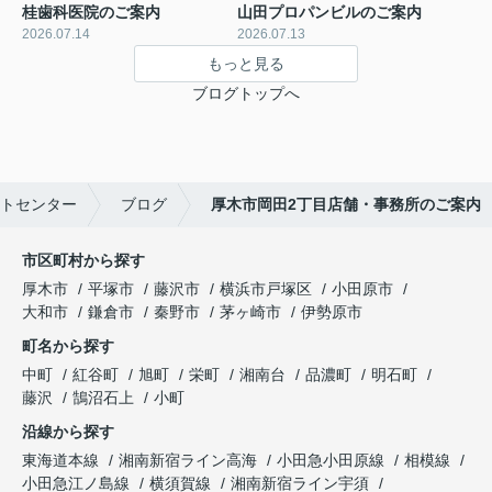
桂歯科医院のご案内
山田プロパンビルのご案内
2026.07.14
2026.07.13
もっと見る
ブログトップへ
トセンター
ブログ
厚木市岡田2丁目店舗・事務所のご案内
市区町村から探す
厚木市
平塚市
藤沢市
横浜市戸塚区
小田原市
大和市
鎌倉市
秦野市
茅ヶ崎市
伊勢原市
町名から探す
中町
紅谷町
旭町
栄町
湘南台
品濃町
明石町
藤沢
鵠沼石上
小町
沿線から探す
東海道本線
湘南新宿ライン高海
小田急小田原線
相模線
小田急江ノ島線
横須賀線
湘南新宿ライン宇須