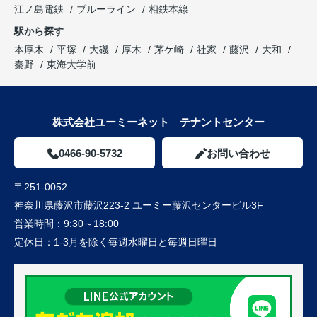
江ノ島電鉄
ブルーライン
相鉄本線
駅から探す
本厚木
平塚
大磯
厚木
茅ケ崎
社家
藤沢
大和
秦野
東海大学前
株式会社ユーミーネット テナントセンター
0466-90-5732
お問い合わせ
〒251-0052
神奈川県藤沢市藤沢223-2 ユーミー藤沢センタービル3F
営業時間：
9:30～18:00
定休日：
1-3月を除く毎週水曜日と毎週日曜日