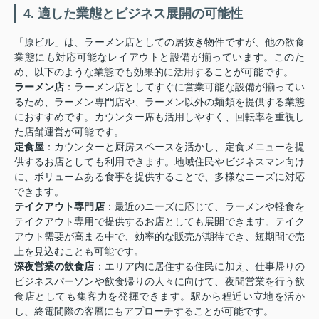
4. 適した業態とビジネス展開の可能性
「原ビル」は、ラーメン店としての居抜き物件ですが、他の飲食
業態にも対応可能なレイアウトと設備が揃っています。このた
め、以下のような業態でも効果的に活用することが可能です。
ラーメン店
：ラーメン店としてすぐに営業可能な設備が揃ってい
るため、ラーメン専門店や、ラーメン以外の麺類を提供する業態
におすすめです。カウンター席も活用しやすく、回転率を重視し
た店舗運営が可能です。
定食屋
：カウンターと厨房スペースを活かし、定食メニューを提
供するお店としても利用できます。地域住民やビジネスマン向け
に、ボリュームある食事を提供することで、多様なニーズに対応
できます。
テイクアウト専門店
：最近のニーズに応じて、ラーメンや軽食を
テイクアウト専用で提供するお店としても展開できます。テイク
アウト需要が高まる中で、効率的な販売が期待でき、短期間で売
上を見込むことも可能です。
深夜営業の飲食店
：エリア内に居住する住民に加え、仕事帰りの
ビジネスパーソンや飲食帰りの人々に向けて、夜間営業を行う飲
食店としても集客力を発揮できます。駅から程近い立地を活か
し、終電間際の客層にもアプローチすることが可能です。