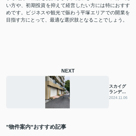
い方や、初期投資を抑えて経営したい方には特におすす
めです。ビジネスや観光で賑わう平塚エリアでの開業を
目指す方にとって、最適な選択肢となることでしょう。
NEXT
スカイグ
ランデの
ご案内
2024.11.06
”物件案内”おすすめ記事