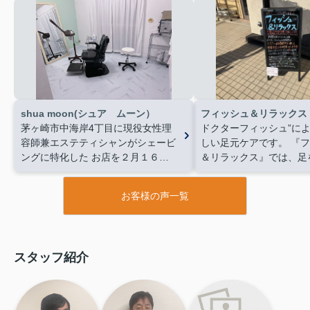
shua moon(シュア ムーン）
フィッシュ＆リラックス
茅ヶ崎市中海岸4丁目に現役女性理
ドクターフィッシュ”に
容師兼エステティシャンがシェービ
しい足元ケアです。
『フ
ングに特化した
お店を２月１６日
＆リラックス』では、足
にopenさせて頂くことになりまし
れて30分という手軽な
た！
メンズオンリーサロンで培っ
で、“足元を整える時間”
お客様の声一覧
た知識
ビジネススタイル.身だしな
ています。
隠れ家のよう
みお髭.モテみ肌etc...
さまざまな場
で、落ち着いたひととき
面で"美"でいれる準備をさせて頂け
いただけます。
https://fi
るような寄り添える
サロンにして
relax.com/Page?id=Pd9
スタッフ紹介
いきたいと思っております♪
堅苦し
時間10：00～18：00
店
い空間ではなく.個室でアットホー
日・火曜日
30分 500円
ムな空間でゆったりと
床屋さんの
時間以上ご利用（駐車券
シェービングを堪能して下さい！
300円OFF