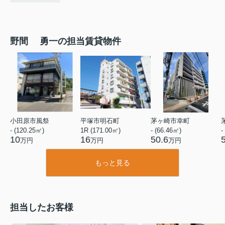
野間 勇一の担当賃貸物件
小田原市風祭
平塚市明石町
茅ヶ崎市幸町
- (120.25㎡)
1R (171.00㎡)
- (66.46㎡)
-
10
16
50.6
万円
万円
万円
もっと見る
担当したお客様