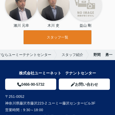
日々の疲れを癒して頂けるメニュー
もご用意しております☆
人目気に
せず女性のお客様もご来店お待ちし
ております♪
最新情報をLINEで配信
中！LINE限定のお得な情報をチェ
瀨川 元幸
木川 吏
益山 剛
ックしてください。
以下のリンク
から公式アカウントを友だち追加で
スタッフ一覧
きます。
https://lin.ee/2wNzceQ
すならユーミーテナントセンター
スタッフ紹介
野間 勇一
株式会社ユーミーネット テナントセンター
0466-90-5732
お問い合わせ
〒251-0052
神奈川県藤沢市藤沢223-2 ユーミー藤沢センタービル3F
営業時間：
9:30～18:00