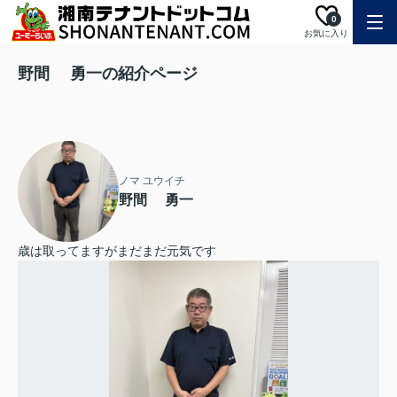
0
お気に入り
野間 勇一の紹介ページ
ノマ ユウイチ
野間 勇一
歳は取ってますがまだまだ元気です