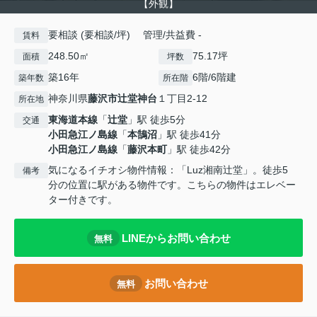
【外観】
要相談 (要相談/坪) 管理/共益費 -
賃料
248.50㎡
75.17坪
面積
坪数
築16年
6階/6階建
築年数
所在階
神奈川県
藤沢市
辻堂神台
１丁目2-12
所在地
東海道本線
「
辻堂
」駅 徒歩5分
交通
小田急江ノ島線
「
本鵠沼
」駅 徒歩41分
小田急江ノ島線
「
藤沢本町
」駅 徒歩42分
気になるイチオシ物件情報：「Luz湘南辻堂」。徒歩5
備考
分の位置に駅がある物件です。こちらの物件はエレベー
ター付きです。
LINEからお問い合わせ
無料
お問い合わせ
無料