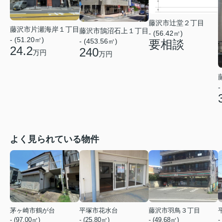
藤沢市辻堂２丁目
藤沢市片瀬海岸１丁目
藤沢市鵠沼石上１丁目
- (56.42㎡)
- (51.20㎡)
- (453.56㎡)
要相談
24.2
240
万円
万円
-
よく見られている物件
茅ヶ崎市鶴が台
平塚市花水台
藤沢市羽鳥３丁目
- (97.00㎡)
- (25.80㎡)
- (49.68㎡)
-