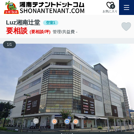
0
お気に入り
Luz湘南辻堂
空室1
要相談
(要相談/坪)
管理/共益費 -
1
/
1