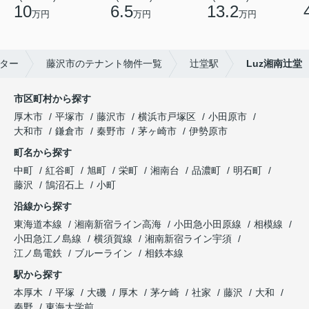
10
6.5
13.2
万円
万円
万円
ター
藤沢市のテナント物件一覧
辻堂駅
Luz湘南辻堂
市区町村から探す
厚木市
平塚市
藤沢市
横浜市戸塚区
小田原市
大和市
鎌倉市
秦野市
茅ヶ崎市
伊勢原市
町名から探す
中町
紅谷町
旭町
栄町
湘南台
品濃町
明石町
藤沢
鵠沼石上
小町
沿線から探す
東海道本線
湘南新宿ライン高海
小田急小田原線
相模線
小田急江ノ島線
横須賀線
湘南新宿ライン宇須
江ノ島電鉄
ブルーライン
相鉄本線
駅から探す
本厚木
平塚
大磯
厚木
茅ケ崎
社家
藤沢
大和
秦野
東海大学前