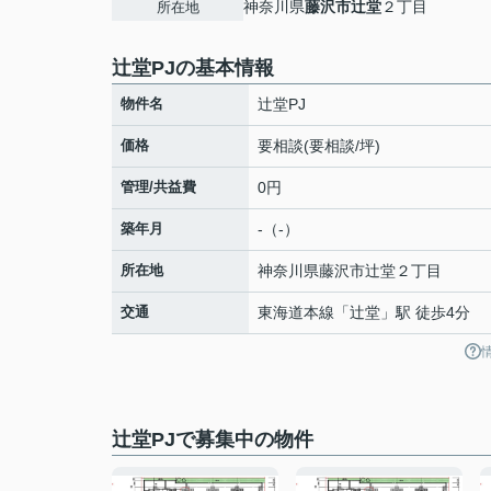
神奈川県
藤沢市
辻堂
２丁目
所在地
辻堂PJの基本情報
物件名
辻堂PJ
価格
要相談(要相談/坪)
管理/共益費
0円
築年月
-（-）
所在地
神奈川県
藤沢市
辻堂
２丁目
交通
東海道本線
「
辻堂
」駅 徒歩4分
辻堂PJで募集中の物件