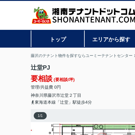
トップ
エリアから探す
藤沢のテナント物件を探すならユーミーテナントセンター
辻堂PJ
要相談
(要相談/坪)
管理/共益費 0円
神奈川県
藤沢市
辻堂
２丁目
東海道本線「辻堂」駅徒歩4分
1
/
1