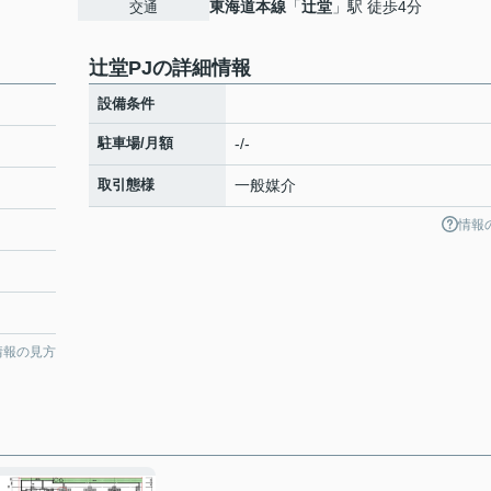
東海道本線
「
辻堂
」駅 徒歩4分
交通
辻堂PJの詳細情報
設備条件
駐車場/月額
-/-
取引態様
一般媒介
情報
情報の見方