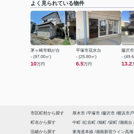
よく見られている物件
茅ヶ崎市鶴が台
平塚市花水台
藤沢市
- (97.00㎡)
- (25.80㎡)
- (49.
10
6.5
13.2
万円
万円
市区町村から探す
厚木市
平塚市
藤沢市
横浜市戸
町名から探す
中町
紅谷町
旭町
栄町
湘南台
沿線から探す
東海道本線
湘南新宿ライン高