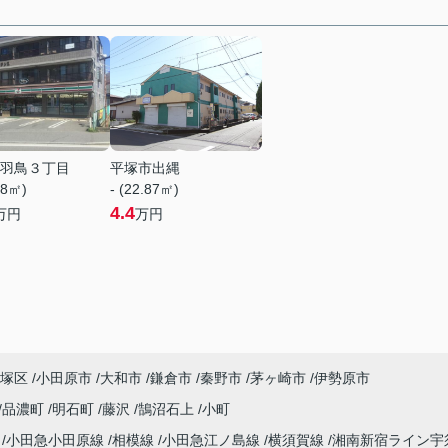
羽鳥３丁目
平塚市出縄
68㎡)
- (22.87㎡)
4.4
万円
万円
塚区
小田原市
大和市
鎌倉市
秦野市
茅ヶ崎市
伊勢原市
品濃町
明石町
藤沢
鵠沼石上
小町
海
小田急小田原線
相模線
小田急江ノ島線
横須賀線
湘南新宿ライン宇