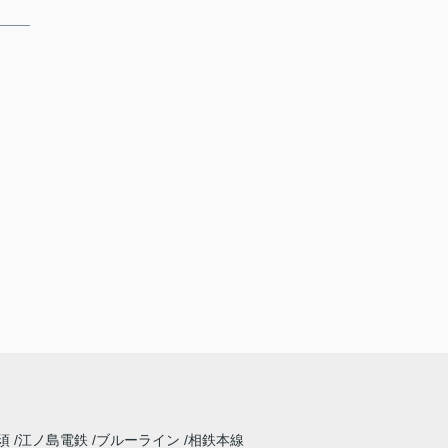
須
江ノ島電鉄
ブルーライン
相鉄本線