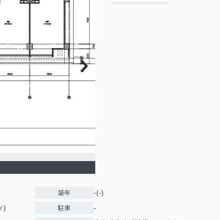
-(-)
築年
㎡)
-
駐車