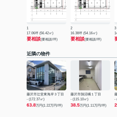
1
2
3
17.06坪 (56.42㎡)
16.38坪 (54.16㎡)
1
要相談
要相談
(要相談/坪)
(要相談/坪)
近隣の物件
藤沢市辻堂東海岸３丁目
藤沢市鵠沼橘１丁目
- (172.37㎡)
- (115.10㎡)
-
63.8
38.5
2
万円(
1.22
万円/坪)
万円(
1.11
万円/坪)