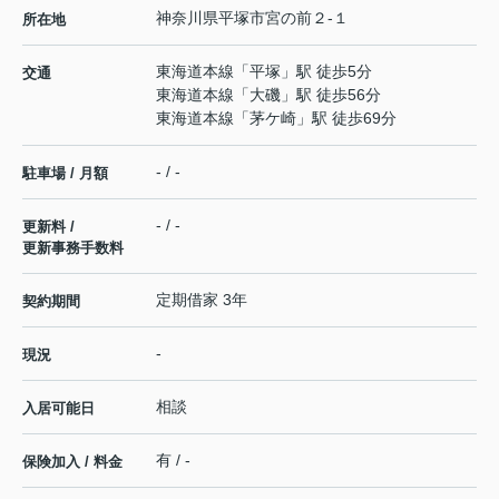
神奈川県
平塚市
宮の前
２-１
所在地
東海道本線
「
平塚
」駅 徒歩5分
交通
東海道本線
「
大磯
」駅 徒歩56分
東海道本線
「
茅ケ崎
」駅 徒歩69分
- / -
駐車場 / 月額
- / -
更新料 /
更新事務手数料
定期借家 3年
契約期間
-
現況
相談
入居可能日
有 / -
保険加入 / 料金