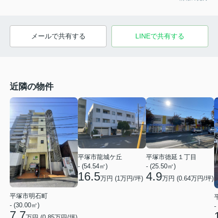
メールで共有する
LINEで共有する
近隣の物件
平塚市龍城ケ丘
平塚市徳延１丁目
- (54.54㎡)
- (25.50㎡)
16.5
4.9
万円 (
1
万円/坪)
万円 (
0.64
万円/坪)
平塚市明石町
- (30.00㎡)
-
7.7
万円 (
0.85
万円/坪)