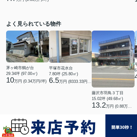
よく見られている物件
茅ヶ崎市鶴が台
平塚市花水台
6
29.34坪 (97.00㎡)
7.80坪 (25.80㎡)
10
6.5
万円 (0.34万円/坪)
万円 (8333.33円/坪)
藤沢市羽鳥３丁目
15.02坪 (49.68㎡)
13.2
万円 (0.88万円/坪)