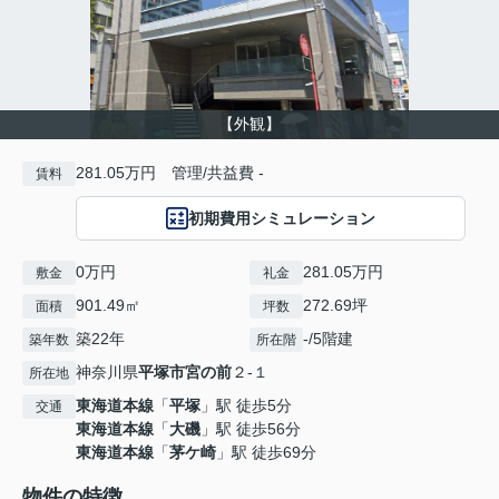
【外観】
281.05万円 管理/共益費 -
賃料
初期費用シミュレーション
0万円
281.05万円
敷金
礼金
901.49㎡
272.69坪
面積
坪数
築22年
-/5階建
築年数
所在階
神奈川県
平塚市
宮の前
２-１
所在地
東海道本線
「
平塚
」駅 徒歩5分
交通
東海道本線
「
大磯
」駅 徒歩56分
東海道本線
「
茅ケ崎
」駅 徒歩69分
物件の特徴