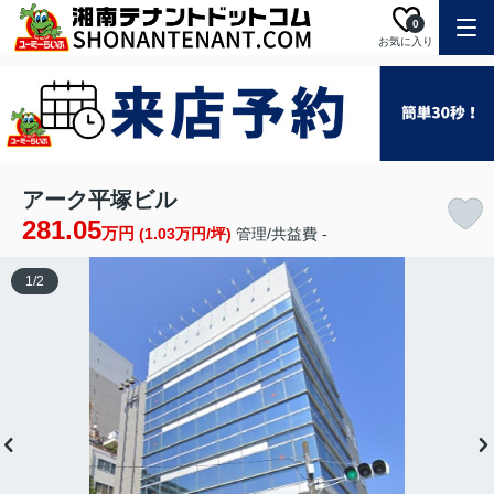
0
お気に入り
アーク平塚ビル
281.05
万円
(1.03万円/坪)
管理/共益費 -
1
/
2