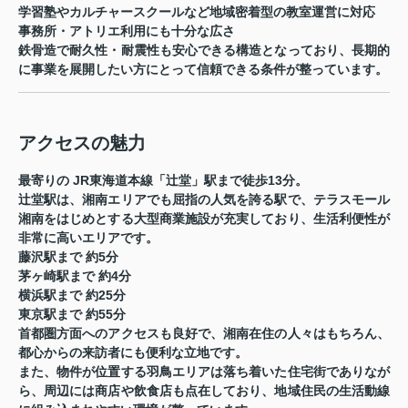
学習塾やカルチャースクールなど地域密着型の教室運営に対応
事務所・アトリエ利用にも十分な広さ
鉄骨造で耐久性・耐震性も安心できる構造となっており、長期的
に事業を展開したい方にとって信頼できる条件が整っています。
アクセスの魅力
最寄りの
JR東海道本線「辻堂」駅まで徒歩13分
。
辻堂駅は、湘南エリアでも屈指の人気を誇る駅で、テラスモール
湘南をはじめとする大型商業施設が充実しており、生活利便性が
非常に高いエリアです。
藤沢駅まで 約5分
茅ヶ崎駅まで 約4分
横浜駅まで 約25分
東京駅まで 約55分
首都圏方面へのアクセスも良好で、湘南在住の人々はもちろん、
都心からの来訪者にも便利な立地です。
また、物件が位置する羽鳥エリアは落ち着いた住宅街でありなが
ら、周辺には商店や飲食店も点在しており、地域住民の生活動線