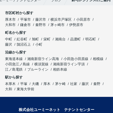
ユーミーテナントセンター
ブログ
鈴与レジデンスのご案内
市区町村から探す
厚木市
平塚市
藤沢市
横浜市戸塚区
小田原市
大和市
鎌倉市
秦野市
茅ヶ崎市
伊勢原市
町名から探す
中町
紅谷町
旭町
栄町
湘南台
品濃町
明石町
藤沢
鵠沼石上
小町
沿線から探す
東海道本線
湘南新宿ライン高海
小田急小田原線
相模線
小田急江ノ島線
横須賀線
湘南新宿ライン宇須
江ノ島電鉄
ブルーライン
相鉄本線
駅から探す
本厚木
平塚
大磯
厚木
茅ケ崎
社家
藤沢
秦野
大和
東海大学前
株式会社ユーミーネット テナントセンター