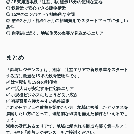
◎ JR東海道本線「辻堂」駅 徒歩13分の便利な立地
◎ 鉄骨造で安心できる建物構造
◎ 15坪のコンパクトで効率的な空間
◎ 敷金2ヶ月・礼金1ヶ月の初期費用でスタートアップに優しい
条件
◎ 住宅街に近く、地域住民の集客が見込めるエリア
まとめ
「鈴与レジデンス」は、
湘南・辻堂エリアで新規事業をスタート
する方に最適な15坪の鉄骨造物件
です。
✅ 辻堂駅徒歩13分の利便性
✅ 生活人口が安定する住宅街エリア
✅ 小規模ビジネスにちょうど良い広さ
✅ 初期費用を抑えやすい条件設定
これからカフェや教室を始めたい方、地域に密着したビジネスを
展開したい方にとって、理想的な環境を備えた物件といえるでし
ょう。
湘南の活気あるエリアで、地域に愛される拠点を築く第一歩とし
て、ぜひ「鈴与レジデンス」をご検討ください。