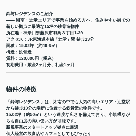
鈴与レジデンスのご紹介
―― 湘南・辻堂エリアで事業を始める方へ。住みやすい街での
新しい拠点に最適な15坪の鉄骨造物件
所在地
：神奈川県藤沢市羽鳥３丁目1-39
アクセス
：JR東海道本線「辻堂」駅 徒歩13分
面積
：15.02坪（約49.6㎡）
構造
：鉄骨造
賃料
：120,000円（税込）
初期費用
：敷金2ヶ月分、礼金1ヶ月
物件の特徴
「鈴与レジデンス」は、湘南の中でも人気の高いエリア・辻堂駅
から徒歩13分の場所に位置する鉄骨造の物件です。
15.02坪（約50㎡）という適度な広さ
を備えており、小規模なが
らも自由度の高い使い方が可能です。
新規事業のスタートアップ拠点に最適
個人経営の飲食店やカフェとしてもぴったり