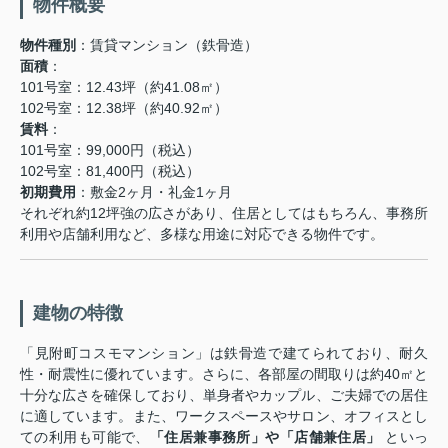
物件概要
物件種別
：賃貸マンション（鉄骨造）
面積
：
101号室：12.43坪（約41.08㎡）
102号室：12.38坪（約40.92㎡）
賃料
：
101号室：99,000円（税込）
102号室：81,400円（税込）
初期費用
：敷金2ヶ月・礼金1ヶ月
それぞれ約12坪強の広さがあり、住居としてはもちろん、事務所
利用や店舗利用など、多様な用途に対応できる物件です。
建物の特徴
「見附町コスモマンション」は鉄骨造で建てられており、耐久
性・耐震性に優れています。さらに、各部屋の間取りは約40㎡と
十分な広さを確保しており、単身者やカップル、ご夫婦での居住
に適しています。また、ワークスペースやサロン、オフィスとし
ての利用も可能で、
「住居兼事務所」や「店舗兼住居」
といっ