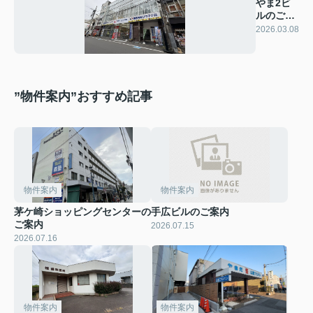
やま2ビ
ルのご案
内
2026.03.08
”物件案内”おすすめ記事
物件案内
物件案内
茅ケ崎ショッピングセンターの
手広ビルのご案内
ご案内
2026.07.15
2026.07.16
物件案内
物件案内