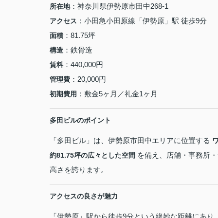
：神奈川県伊勢原市田中268-1
所在地
：小田急小田原線「伊勢原」駅 徒歩9分
アクセス
：81.75坪
面積
：鉄骨造
構造
：440,000円
賃料
：20,000円
管理費
：敷金5ヶ月／礼金1ヶ月
初期費用
多田ビルのポイント
「多田ビル」は、伊勢原市田中エリアに位置する
を備え、店舗・事務所・
約81.75坪の広々とした空間
高さを誇ります。
アクセスの良さが魅力
「伊勢原」駅から徒歩9分という絶妙な距離にあり