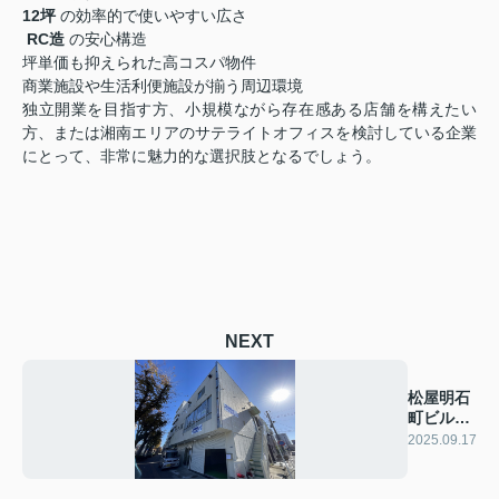
12坪
の効率的で使いやすい広さ
️
RC造
の安心構造
坪単価も抑えられた高コスパ物件
商業施設や生活利便施設が揃う周辺環境
独立開業を目指す方、小規模ながら存在感ある店舗を構えたい
方、または湘南エリアのサテライトオフィスを検討している企業
にとって、非常に魅力的な選択肢となるでしょう。
NEXT
松屋明石
町ビルの
ご案内
2025.09.17