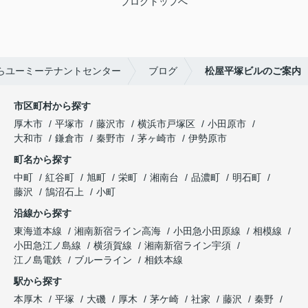
ブログトップへ
らユーミーテナントセンター
ブログ
松屋平塚ビルのご案内
市区町村から探す
厚木市
平塚市
藤沢市
横浜市戸塚区
小田原市
大和市
鎌倉市
秦野市
茅ヶ崎市
伊勢原市
町名から探す
中町
紅谷町
旭町
栄町
湘南台
品濃町
明石町
藤沢
鵠沼石上
小町
沿線から探す
東海道本線
湘南新宿ライン高海
小田急小田原線
相模線
小田急江ノ島線
横須賀線
湘南新宿ライン宇須
江ノ島電鉄
ブルーライン
相鉄本線
駅から探す
本厚木
平塚
大磯
厚木
茅ケ崎
社家
藤沢
秦野