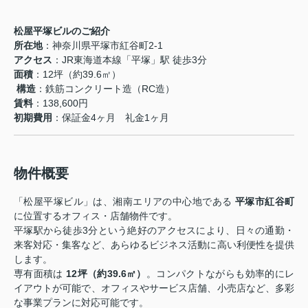
松屋平塚ビルのご紹介
所在地
：神奈川県平塚市紅谷町2-1
アクセス
：JR東海道本線「平塚」駅 徒歩3分
面積
：12坪（約39.6㎡）
️
構造
：鉄筋コンクリート造（RC造）
賃料
：138,600円
初期費用
：保証金4ヶ月 礼金1ヶ月
物件概要
「松屋平塚ビル」は、湘南エリアの中心地である
平塚市紅谷町
に位置するオフィス・店舗物件です。
平塚駅から徒歩3分という絶好のアクセスにより、日々の通勤・
来客対応・集客など、あらゆるビジネス活動に高い利便性を提供
します。
専有面積は
12坪（約39.6㎡）
。コンパクトながらも効率的にレ
イアウトが可能で、オフィスやサービス店舗、小売店など、多彩
な事業プランに対応可能です。