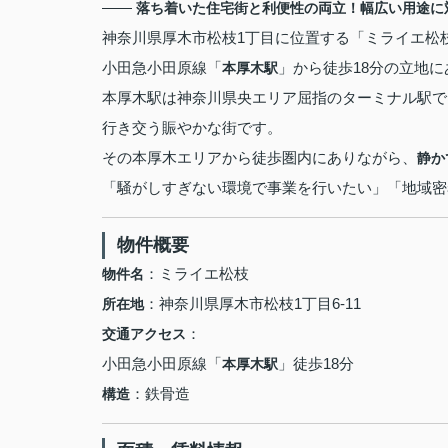
――
落ち着いた住宅街と利便性の両立！幅広い用途に
神奈川県厚木市松枝1丁目に位置する「ミライエ松
小田急小田原線「
」から徒歩18分の立地
本厚木駅
本厚木駅は神奈川県央エリア屈指のターミナル駅で
行き交う賑やかな街です。
その本厚木エリアから徒歩圏内にありながら、
静か
「騒がしすぎない環境で事業を行いたい」「地域密
物件概要
：ミライエ松枝
物件名
：神奈川県厚木市松枝1丁目6-11
所在地
：
交通アクセス
小田急小田原線「
」徒歩18分
本厚木駅
：鉄骨造
構造