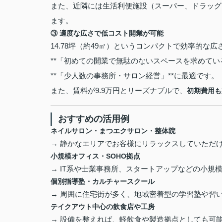
また、近隣には生活利便施設（スーパー、ドラッグ
ます。
③
適度な広さで低コスト開業が可能
14.78坪（約49㎡）というコンパクトで効率的な広
**「初めての開業で無駄のないスペースを求めている
**「少人数の事務所・サロン経営」**に最適です。
また、賃料が9.9万円とリーズナブルで、
初期費用も
おすすめの活用例
ネイルサロン・まつエクサロン・整体院
→ 静かなエリアでお客様にリラックスしていただ
小規模オフィス・SOHO拠点
→ IT系や士業事務所、スタートアップなどの小規
個別指導塾・カルチャースクール
→ 周囲に住宅街が多く、地域密着型の学習塾や習
テイクアウト中心の飲食店や工房
→ 設備を整えれば、軽飲食や製造拠点としても可