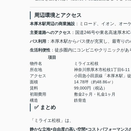
周辺環境とアクセス
：ミロード、イオン、オー
本厚木駅周辺の商業施設
：国道246号や東名高速厚木I
主要道路へのアクセス
：本厚木駅からバス便が充実し、最寄りの
バス利用
：徒歩圏内にコンビニやクリニックがあ
生活利便性
項目
物件名
ミライエ松枝
所在地
神奈川県厚木市松枝1丁目6-11
アクセス
小田急小田原線「本厚木駅」徒
面積
14.78坪（約48.86㎡）
賃料
99,000円（税込）
初期費用
敷金2ヶ月・礼金1ヶ月
構造
鉄骨造
✅ まとめ
「ミライエ松枝」は、
静かな立地×自由度の高い空間×コストパフォーマンス