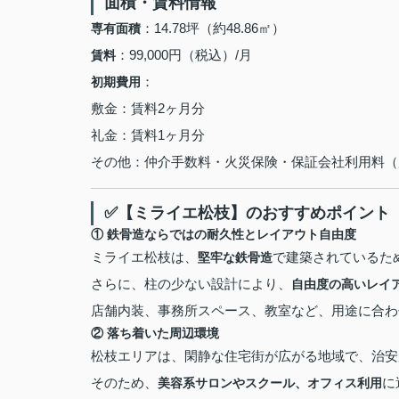
面積・賃料情報
：14.78坪（約48.86㎡）
専有面積
：99,000円（税込）/月
賃料
：
初期費用
敷金：賃料2ヶ月分
礼金：賃料1ヶ月分
その他：仲介手数料・火災保険・保証会社利用料（
✅【ミライエ松枝】のおすすめポイント
①
鉄骨造ならではの耐久性とレイアウト自由度
ミライエ松枝は、
で建築されているた
堅牢な鉄骨造
さらに、柱の少ない設計により、
自由度の高いレイ
店舗内装、事務所スペース、教室など、用途に合わ
②
落ち着いた周辺環境
松枝エリアは、閑静な住宅街が広がる地域で、治安
そのため、
に
美容系サロンやスクール、オフィス利用