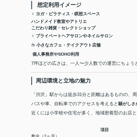
️ 想定利用イメージ
‍♀️
ヨガ・ピラティス・瞑想スペース
ハンドメイド教室やアトリエ
こだわり雑貨・セレクトショップ
‍♀️
プライベートヘアサロンやネイルサロン
☕
小さなカフェ・テイクアウト店舗
️
個人事務所やSOHO利用
7坪ほどの広さは、一人〜少人数での運営にちょう
周辺環境と立地の魅力
「渋沢」駅からは徒歩31分と距離はあるものの、
バスや車、自転車でのアクセスを考えると
騒がしさ
近くには小学校や住宅が多く、地域密着型のお店と
項目
敷金（2ヶ月）