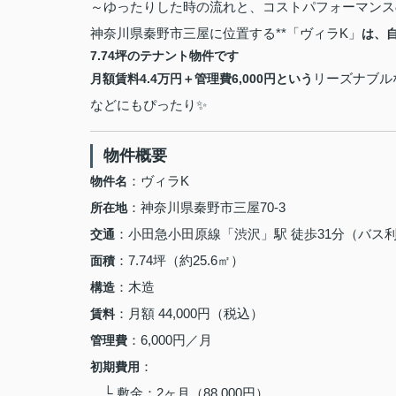
～ゆったりした時の流れと、コストパフォーマンス
神奈川県秦野市三屋に位置する**「ヴィラK」
は、
7.74坪のテナント物件です
リーズナブル
月額賃料4.4万円＋管理費6,000円という
などにもぴったり✨
物件概要
：ヴィラK
物件名
：神奈川県秦野市三屋70-3
所在地
：小田急小田原線「渋沢」駅 徒歩31分（バス
交通
：7.74坪（約25.6㎡）
面積
：木造
構造
：月額 44,000円（税込）
賃料
：6,000円／月
管理費
：
初期費用
└ 敷金：2ヶ月（88,000円）