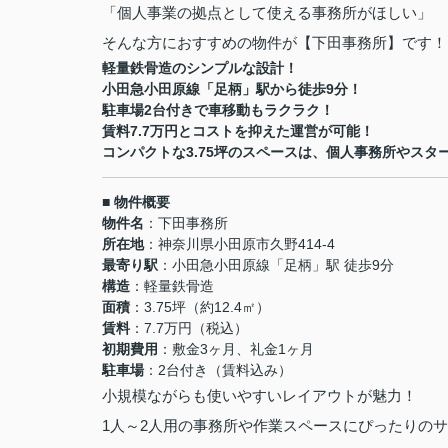
「個人事業の拠点として使える事務所がほしい」
そんな方におすすめの物件が【下田事務所】です！
軽量鉄骨造のシンプルな設計！
小田急小田原線「足柄」駅から徒歩9分！
駐車場2台付きで車移動もラクラク！
賃料7.7万円とコストを抑えた運営が可能！
コンパクトな3.75坪のスペースは、個人事務所やスタ
■ 物件概要
物件名
：下田事務所
所在地
：神奈川県小田原市久野414-4
最寄り駅
：小田急小田原線「足柄」駅 徒歩9分
構造
：軽量鉄骨造
面積
：3.75坪（約12.4㎡）
賃料
：7.7万円（税込）
初期費用
：敷金3ヶ月、礼金1ヶ月
駐車場
：2台付き（賃料込み）
小規模ながらも使いやすいレイアウトが魅力！
1人～2人用の事務所や作業スペースにぴったりの