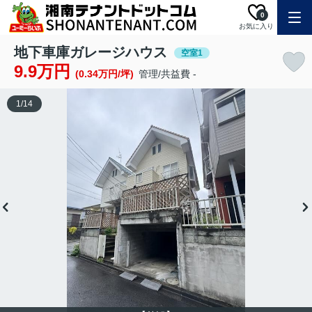
0
お気に入り
地下車庫ガレージハウス
空室1
9.9万円
(0.34万円/坪)
管理/共益費 -
1
/
14