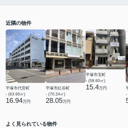
近隣の物件
平塚市宝町
- (58.60㎡)
15.4
平塚市代官町
平塚市紅谷町
万円
- (63.60㎡)
- (70.24㎡)
-
16.94
28.05
万円
万円
よく見られている物件