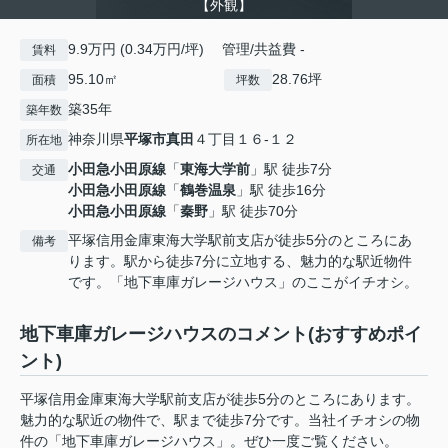
【外観】
9.9万円 (0.34万円/坪) 管理/共益費 -
賃料
95.10㎡
28.76坪
面積
坪数
築35年
築年数
神奈川県
平塚市
真田
４丁目１６-１２
所在地
小田急小田原線
「
東海大学前
」駅 徒歩7分
交通
小田急小田原線
「
鶴巻温泉
」駅 徒歩16分
小田急小田原線
「
秦野
」駅 徒歩70分
平塚信用金庫東海大学駅前支店が徒歩5分のところにあ
備考
ります。駅から徒歩7分に立地する、魅力的な駅近物件
です。「地下車庫ガレージハウス」のここがイチオシ。
地下車庫ガレージハウスのコメント(おすすめポイ
ント)
平塚信用金庫東海大学駅前支店が徒歩5分のところにあります。
魅力的な駅近の物件で、駅まで徒歩7分です。当社イチオシの物
件の「地下車庫ガレージハウス」。ぜひ一度ご覧ください。