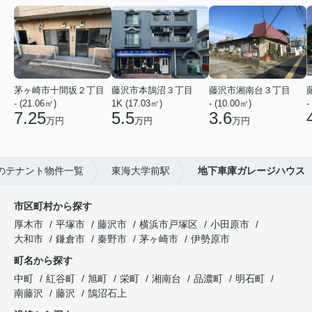
茅ヶ崎市十間坂２丁目
藤沢市本鵠沼３丁目
藤沢市湘南台３丁目
- (21.06㎡)
1K (17.03㎡)
- (10.00㎡)
-
7.25
5.5
3.6
万円
万円
万円
のテナント物件一覧
東海大学前駅
地下車庫ガレージハウス
市区町村から探す
厚木市
平塚市
藤沢市
横浜市戸塚区
小田原市
大和市
鎌倉市
秦野市
茅ヶ崎市
伊勢原市
町名から探す
中町
紅谷町
旭町
栄町
湘南台
品濃町
明石町
南藤沢
藤沢
鵠沼石上