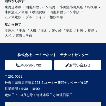
沿線から探す
東海道本線
湘南新宿ライン高海
小田急小田原線
相模線
小田急江ノ島線
横須賀線
湘南新宿ライン宇須
江ノ島電鉄
ブルーライン
相鉄本線
駅から探す
本厚木
平塚
大磯
厚木
茅ケ崎
藤沢
社家
秦野
大和
東海大学前
株式会社ユーミーネット テナントセンター
0466-90-5732
お問い合わせ
〒251-0052
神奈川県藤沢市藤沢223-2 ユーミー藤沢センタービル3F
営業時間：
9:30～18:00
定休日：
1-3月を除く毎週水曜日と毎週日曜日