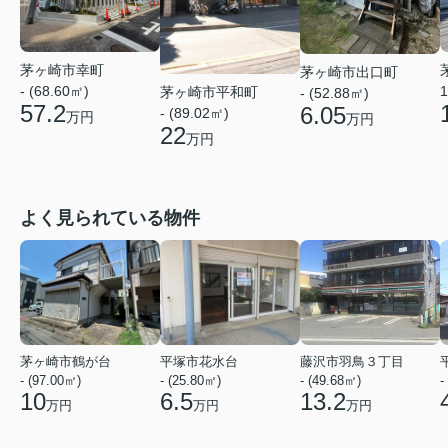
茅ヶ崎市幸町
茅ヶ崎市出口町
- (68.60㎡)
1
茅ヶ崎市平和町
- (52.88㎡)
57.2
6.05
- (89.02㎡)
万円
万円
22
万円
よく見られている物件
茅ヶ崎市鶴が台
平塚市花水台
藤沢市羽鳥３丁目
- (97.00㎡)
- (25.80㎡)
- (49.68㎡)
-
10
6.5
13.2
万円
万円
万円