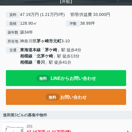
【外観】
47.19万円 (1.21万円/坪) 管理/共益費 33,000円
賃料
128.90㎡
38.99坪
面積
坪数
築34年
築年数
神奈川県
茅ヶ崎市
元町
3-10
所在地
東海道本線
「
茅ケ崎
」駅 徒歩4分
交通
相模線
「
北茅ケ崎
」駅 徒歩13分
相模線
「
香川
」駅 徒歩41分
LINEからお問い合わせ
無料
お問い合わせ
無料
進和第3ビルの募集中物件
201
47.19万円 (1.21万円/坪)