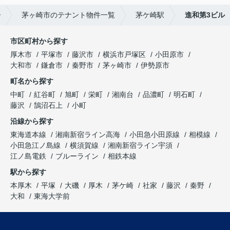
ー
茅ヶ崎市のテナント物件一覧
茅ケ崎駅
進和第3ビル
市区町村から探す
厚木市
平塚市
藤沢市
横浜市戸塚区
小田原市
大和市
鎌倉市
秦野市
茅ヶ崎市
伊勢原市
町名から探す
中町
紅谷町
旭町
栄町
湘南台
品濃町
明石町
藤沢
鵠沼石上
小町
沿線から探す
東海道本線
湘南新宿ライン高海
小田急小田原線
相模線
小田急江ノ島線
横須賀線
湘南新宿ライン宇須
江ノ島電鉄
ブルーライン
相鉄本線
駅から探す
本厚木
平塚
大磯
厚木
茅ケ崎
社家
藤沢
秦野
大和
東海大学前