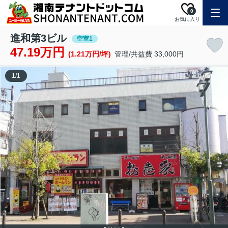
0
お気に入り
進和第3ビル
空室1
47.19万円
(1.21万円/坪)
管理/共益費 33,000円
1
/
1