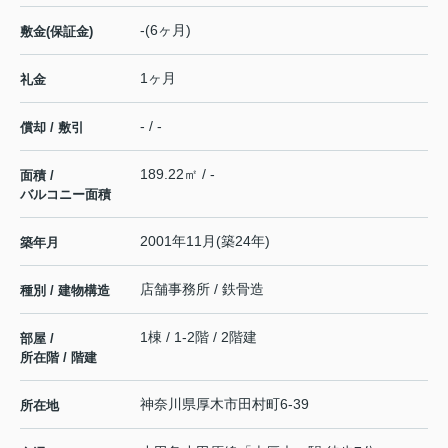
-(6ヶ月)
敷金(保証金)
1ヶ月
礼金
- / -
償却 / 敷引
189.22㎡ / -
面積 /
バルコニー面積
2001年11月(築24年)
築年月
店舗事務所 / 鉄骨造
種別 / 建物構造
1棟 / 1-2階 / 2階建
部屋 /
所在階 / 階建
神奈川県
厚木市
田村町
6-39
所在地