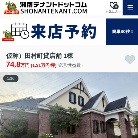
0
お気に入り
仮称）田村町貸店舗 1棟
74.8
万円
(1.31万円/坪)
管理/共益費 -
1
/
30