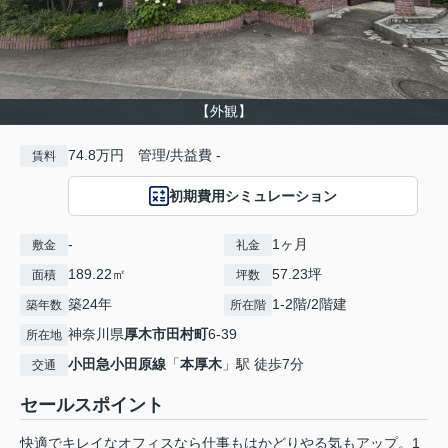
【外観】
74.8万円 管理/共益費 -
賃料
初期費用シミュレーション
-
1ヶ月
敷金
礼金
189.22㎡
57.23坪
面積
坪数
築24年
1-2階/2階建
築年数
所在階
神奈川県
厚木市
田村町
6-39
所在地
小田急小田原線
「
本厚木
」駅 徒歩7分
交通
セールスポイント
快適でキレイなオフィスなら仕事もはかどりやる気もアップ。1