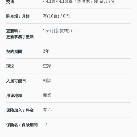
小田急小田原線
「
本厚木
」駅 徒歩7分
交通
有(10台) / 0円
駐車場 / 月額
1ヶ月(新賃料) / -
更新料 /
更新事務手数料
3年
契約期間
空家
現況
相談
入居可能日
商業
用途地域
有 / -
保険加入 / 料金
- / -
保険名 / 保険期間