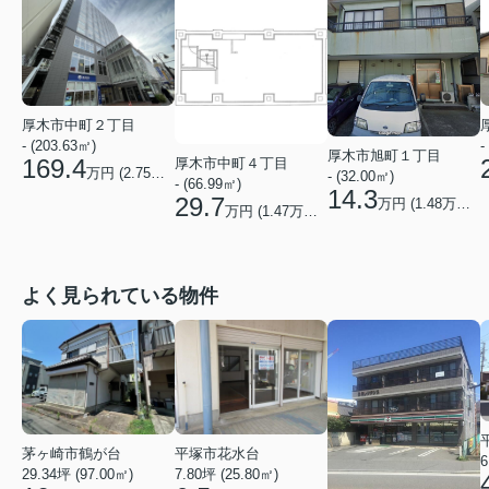
厚木市中町２丁目
- (203.63㎡)
-
厚木市旭町１丁目
169.4
厚木市中町４丁目
万円 (
2.75
万円/坪)
- (32.00㎡)
- (66.99㎡)
14.3
29.7
万円 (
1.48
万円/坪)
万円 (
1.47
万円/坪)
よく見られている物件
茅ヶ崎市鶴が台
平塚市花水台
6
29.34坪 (97.00㎡)
7.80坪 (25.80㎡)