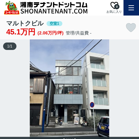
0
お気に入り
マルトクビル
空室1
45.1万円
(2.06万円/坪)
管理/共益費 -
1
/
1