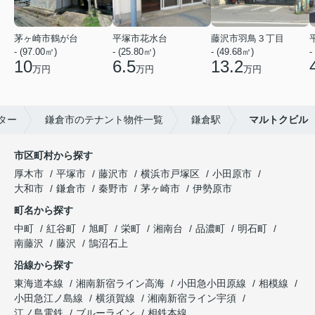
茅ヶ崎市鶴が台
平塚市花水台
藤沢市羽鳥３丁目
- (97.00㎡)
- (25.80㎡)
- (49.68㎡)
-
10
6.5
13.2
万円
万円
万円
ター
鎌倉市のテナント物件一覧
鎌倉駅
マルトクビル
市区町村から探す
厚木市
平塚市
藤沢市
横浜市戸塚区
小田原市
大和市
鎌倉市
秦野市
茅ヶ崎市
伊勢原市
町名から探す
中町
紅谷町
旭町
栄町
湘南台
品濃町
明石町
南藤沢
藤沢
鵠沼石上
沿線から探す
東海道本線
湘南新宿ライン高海
小田急小田原線
相模線
小田急江ノ島線
横須賀線
湘南新宿ライン宇須
江ノ島電鉄
ブルーライン
相鉄本線