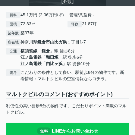
【外観】
45.1万円 (2.06万円/坪) 管理/共益費 -
賃料
72.33㎡
21.87坪
面積
坪数
築37年
築年数
神奈川県
鎌倉市
由比ガ浜
１丁目1-7
所在地
横須賀線
「
鎌倉
」駅 徒歩8分
交通
江ノ島電鉄
「
和田塚
」駅 徒歩6分
江ノ島電鉄
「
由比ヶ浜
」駅 徒歩10分
こだわりの条件として多い、駅徒歩8分の物件です。新
備考
着情報：マルトクビルの空室情報ならコチラ。
マルトクビルのコメント(おすすめポイント)
利便性の高い徒歩8分の物件です。こだわりポイント満載のマル
トクビル。
LINEからお問い合わせ
無料