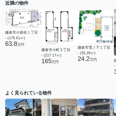
近隣の物件
鎌倉市小袋谷１丁目
- (175.61㎡)
63.8
万円
鎌倉市雪ノ下１丁目
鎌倉市小町２丁目
- (35.28㎡)
- (217.17㎡)
24.2
万円
165
万円
-
よく見られている物件