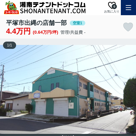
0
お気に入り
平塚市出縄の店舗一部
空室1
4.4万円
(0.64万円/坪)
管理/共益費 -
1
/
1