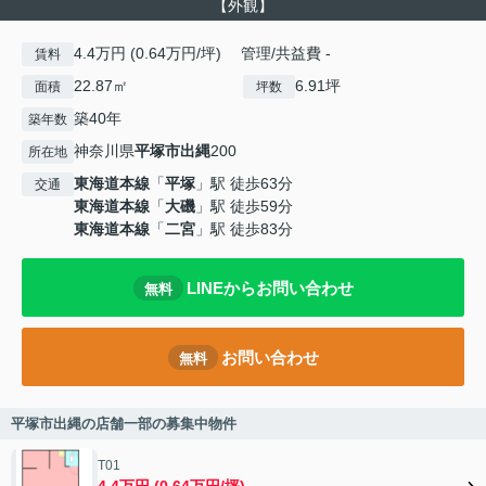
【外観】
4.4万円 (0.64万円/坪) 管理/共益費 -
賃料
22.87㎡
6.91坪
面積
坪数
築40年
築年数
神奈川県
平塚市
出縄
200
所在地
東海道本線
「
平塚
」駅 徒歩63分
交通
東海道本線
「
大磯
」駅 徒歩59分
東海道本線
「
二宮
」駅 徒歩83分
LINEからお問い合わせ
無料
お問い合わせ
無料
平塚市出縄の店舗一部の募集中物件
T01
4.4万円 (0.64万円/坪)