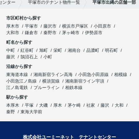
センター
平塚市のテナント物件一覧
平塚市出縄の店舗一部
市区町村から探す
厚木市
平塚市
藤沢市
横浜市戸塚区
小田原市
大和市
鎌倉市
秦野市
茅ヶ崎市
伊勢原市
町名から探す
中町
紅谷町
旭町
栄町
湘南台
品濃町
明石町
藤沢
鵠沼石上
小町
沿線から探す
東海道本線
湘南新宿ライン高海
小田急小田原線
相模線
小田急江ノ島線
横須賀線
湘南新宿ライン宇須
江ノ島電鉄
ブルーライン
相鉄本線
駅から探す
本厚木
平塚
大磯
厚木
茅ケ崎
社家
藤沢
大和
秦野
東海大学前
株式会社ユーミーネット テナントセンター