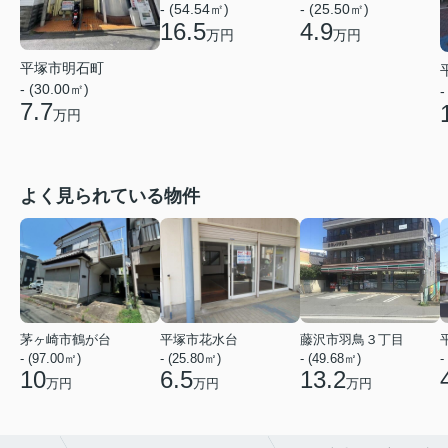
- (54.54㎡)
- (25.50㎡)
16.5
4.9
万円
万円
平塚市明石町
- (30.00㎡)
-
7.7
万円
よく見られている物件
茅ヶ崎市鶴が台
平塚市花水台
藤沢市羽鳥３丁目
- (97.00㎡)
- (25.80㎡)
- (49.68㎡)
-
10
6.5
13.2
万円
万円
万円