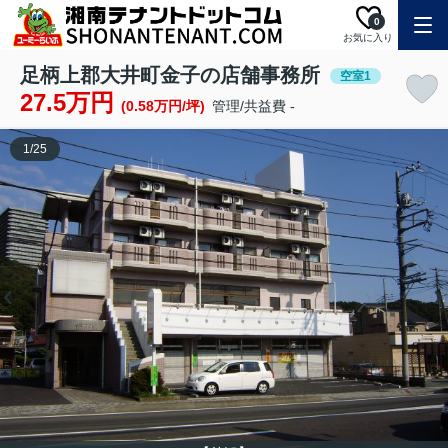
0
お気に入り
足柄上郡大井町金子の店舗事務所
空室1
27.5万円
(0.58万円/坪)
管理/共益費 -
1
/
25