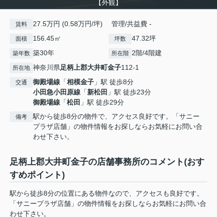
【外観】
27.5万円 (0.58万円/坪) 管理/共益費 -
賃料
156.45㎡
47.32坪
面積
坪数
築30年
2階/4階建
築年数
所在階
神奈川県
足柄上郡大井町
金子
112-1
所在地
御殿場線
「
相模金子
」駅 徒歩8分
交通
小田急小田原線
「
新松田
」駅 徒歩23分
御殿場線
「
松田
」駅 徒歩29分
駅から徒歩8分の物件で、アクセス良好です。「サニー
備考
プラザ店舗」の物件情報をお探しならお気軽にお問い合
わせ下さい。
足柄上郡大井町金子の店舗事務所のコメント(おす
すめポイント)
駅から徒歩8分の位置にある物件なので、アクセスも良好です。
「サニープラザ店舗」の物件情報をお探しならお気軽にお問い合
わせ下さい。