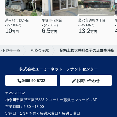
茅ヶ崎市鶴が台
平塚市花水台
藤沢市羽鳥３丁目
- (97.00㎡)
- (25.80㎡)
- (49.68㎡)
-
10
6.5
13.2
万円
万円
万円
ント物件一覧
相模金子駅
足柄上郡大井町金子の店舗事務所
株式会社ユーミーネット テナントセンター
0466-90-5732
お問い合わせ
〒251-0052
神奈川県藤沢市藤沢223-2 ユーミー藤沢センタービル3F
営業時間：
9:30～18:00
定休日：
1-3月を除く毎週水曜日と毎週日曜日