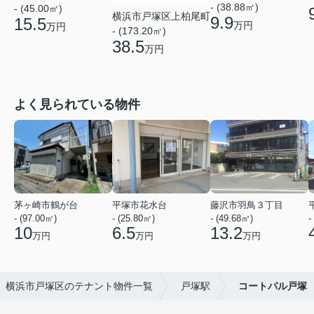
- (38.88㎡)
- (45.00㎡)
横浜市戸塚区上柏尾町
9.9
15.5
万円
万円
- (173.20㎡)
38.5
万円
よく見られている物件
茅ヶ崎市鶴が台
平塚市花水台
藤沢市羽鳥３丁目
- (97.00㎡)
- (25.80㎡)
- (49.68㎡)
-
10
6.5
13.2
万円
万円
万円
横浜市戸塚区のテナント物件一覧
戸塚駅
コートパル戸塚