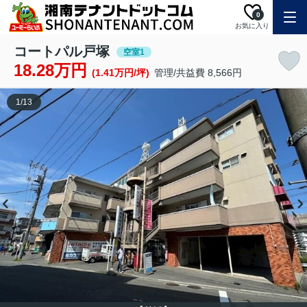
0
お気に入り
コートパル戸塚
空室1
18.28万円
(1.41万円/坪)
管理/共益費 8,566円
1
/
13