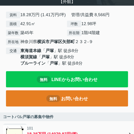
【外観】
18.28万円 (1.41万円/坪) 管理/共益費 8,566円
賃料
42.91㎡
12.98坪
面積
坪数
築45年
1階/4階建
築年数
所在階
神奈川県
横浜市戸塚区
矢部町
２３２-９
所在地
東海道本線
「
戸塚
」駅 徒歩8分
交通
横須賀線
「
戸塚
」駅 徒歩8分
ブルーライン
「
戸塚
」駅 徒歩8分
LINEからお問い合わせ
無料
お問い合わせ
無料
コートパル戸塚の募集中物件
101
18.28万円 (14079.97円/坪)