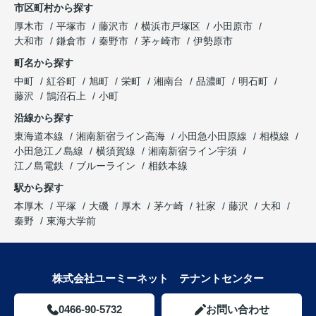
市区町村から探す
厚木市
平塚市
藤沢市
横浜市戸塚区
小田原市
大和市
鎌倉市
秦野市
茅ヶ崎市
伊勢原市
町名から探す
中町
紅谷町
旭町
栄町
湘南台
品濃町
明石町
藤沢
鵠沼石上
小町
沿線から探す
東海道本線
湘南新宿ライン高海
小田急小田原線
相模線
小田急江ノ島線
横須賀線
湘南新宿ライン宇須
江ノ島電鉄
ブルーライン
相鉄本線
駅から探す
本厚木
平塚
大磯
厚木
茅ケ崎
社家
藤沢
大和
秦野
東海大学前
株式会社ユーミーネット テナントセンター
0466-90-5732
お問い合わせ