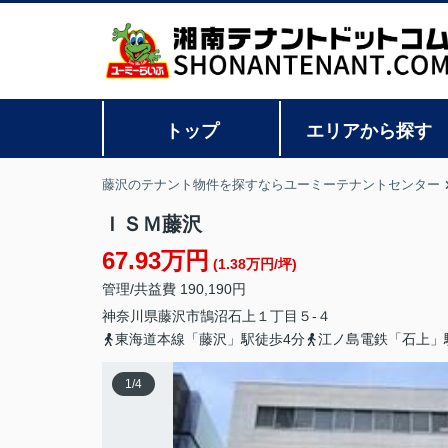
トップ
エリアから探す
藤沢のテナント物件を探すならユーミーテナントセンター
ＩＳＭ藤沢
67.93万円
(1.38万円/坪)
管理/共益費 190,190円
神奈川県
藤沢市
鵠沼石上
１丁目５-４
東海道本線「藤沢」駅徒歩4分
江ノ島電鉄「石上」
1
/
4