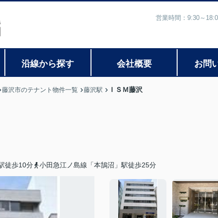
営業時間：9:30～1
沿線から探す
会社概要
お問
ＩＳＭ藤沢
藤沢市のテナント物件一覧
藤沢駅
駅徒歩10分
小田急江ノ島線「本鵠沼」駅徒歩25分