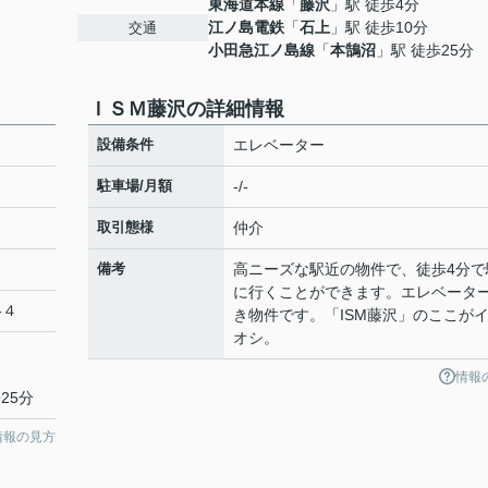
東海道本線
「
藤沢
」駅 徒歩4分
４
江ノ島電鉄
「
石上
」駅 徒歩10分
交通
小田急江ノ島線
「
本鵠沼
」駅 徒歩25分
ＩＳＭ藤沢の詳細情報
設備条件
エレベーター
駐車場/月額
-/-
取引態様
仲介
備考
高ニーズな駅近の物件で、徒歩4分で
に行くことができます。エレベータ
-４
き物件です。「ISM藤沢」のここが
オシ。
情報
25分
情報の見方