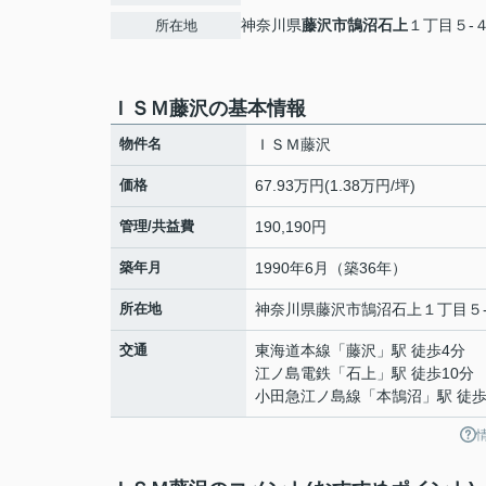
神奈川県
藤沢市
鵠沼石上
１丁目５-
所在地
ＩＳＭ藤沢の基本情報
物件名
ＩＳＭ藤沢
価格
67.93万円(1.38万円/坪)
管理/共益費
190,190円
築年月
1990年6月（築36年）
所在地
神奈川県
藤沢市
鵠沼石上
１丁目５
交通
東海道本線
「
藤沢
」駅 徒歩4分
江ノ島電鉄
「
石上
」駅 徒歩10分
小田急江ノ島線
「
本鵠沼
」駅 徒歩