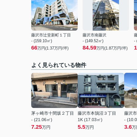
藤沢市辻堂新町１丁目
藤沢市南藤沢
- (159.10㎡)
- (149.52㎡)
-
66
84.59
1
万円(
1.37
万円/坪)
万円(
1.87
万円/坪)
よく見られている物件
茅ヶ崎市十間坂２丁目
藤沢市本鵠沼３丁目
藤沢市
- (21.06㎡)
1K (17.03㎡)
- (10.
7.25
5.5
3.6
万円
万円
万