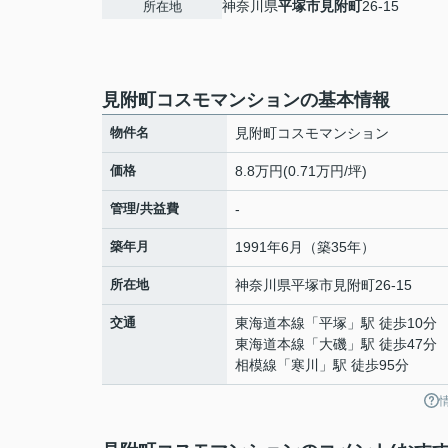
神奈川県
平塚市
見附町
26-15
所在地
見附町コスモマンションの基本情報
物件名
見附町コスモマンション
価格
8.8万円(0.71万円/坪)
管理/共益費
-
築年月
1991年6月（築35年）
所在地
神奈川県
平塚市
見附町
26-15
交通
東海道本線
「
平塚
」駅 徒歩10分
東海道本線
「
大磯
」駅 徒歩47分
相模線
「
寒川
」駅 徒歩95分