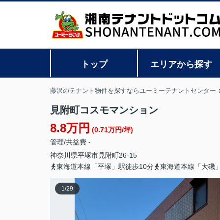
トップ
エリアから探す
藤沢のテナント物件を探すならユーミーテナントセンター
見附町コスモマンション
8.8万円
(0.71万円/坪)
管理/共益費 -
神奈川県
平塚市
見附町
26-15
東海道本線「平塚」駅徒歩10分
東海道本線「大磯」
1
/
29