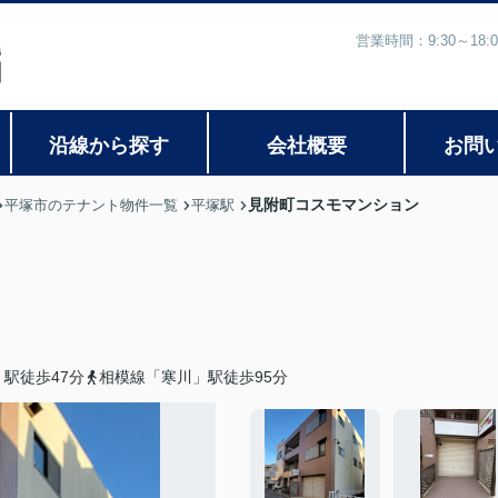
営業時間：9:30～1
沿線から探す
会社概要
お問
見附町コスモマンション
平塚市のテナント物件一覧
平塚駅
駅徒歩47分
相模線「寒川」駅徒歩95分