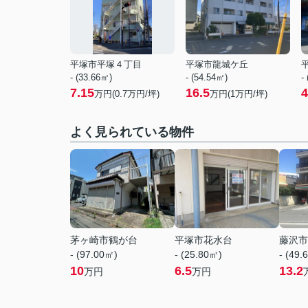
平塚市平塚４丁目
平塚市龍城ケ丘
- (33.66㎡)
- (54.54㎡)
-
7.15
16.5
4
万円(
0.7
万円/坪)
万円(
1
万円/坪)
よく見られている物件
茅ヶ崎市鶴が台
平塚市花水台
藤沢市
- (97.00㎡)
- (25.80㎡)
- (49.
10
6.5
13.2
万円
万円