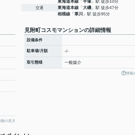
東海道本線
「
平塚
」駅 徒歩10分
東海道本線
「
大磯
」駅 徒歩47分
交通
相模線
「
寒川
」駅 徒歩95分
見附町コスモマンションの詳細情報
設備条件
駐車場/月額
-/-
取引態様
一般媒介
情報
情報の見方