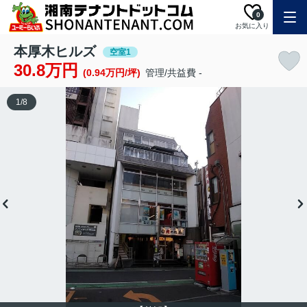
0
お気に入り
本厚木ヒルズ
空室1
30.8万円
(0.94万円/坪)
管理/共益費 -
1
/
8