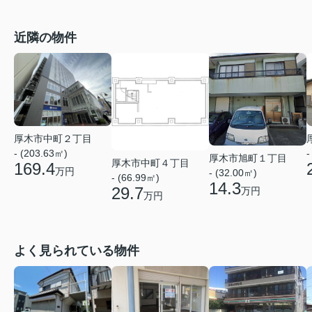
近隣の物件
厚木市中町２丁目
- (203.63㎡)
-
厚木市旭町１丁目
厚木市中町４丁目
169.4
万円
- (32.00㎡)
- (66.99㎡)
14.3
29.7
万円
万円
よく見られている物件