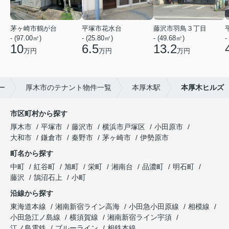
茅ヶ崎市鶴が台
平塚市花水台
藤沢市羽鳥３丁目
- (97.00㎡)
- (25.80㎡)
- (49.68㎡)
-
10
6.5
13.2
万円
万円
万円
ー
厚木市のテナント物件一覧
本厚木駅
本厚木ヒルズ
市区町村から探す
厚木市
平塚市
藤沢市
横浜市戸塚区
小田原市
大和市
鎌倉市
秦野市
茅ヶ崎市
伊勢原市
町名から探す
中町
紅谷町
旭町
栄町
湘南台
品濃町
明石町
藤沢
鵠沼石上
小町
沿線から探す
東海道本線
湘南新宿ライン高海
小田急小田原線
相模線
小田急江ノ島線
横須賀線
湘南新宿ライン宇須
江ノ島電鉄
ブルーライン
相鉄本線