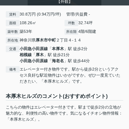
【外観】
30.8万円 (0.94万円/坪) 管理/共益費 -
賃料
108.26㎡
32.74坪
面積
坪数
築53年
4階/6階建
築年数
所在階
神奈川県
厚木市
中町
２丁目４-１４
所在地
小田急小田原線
「
本厚木
」駅 徒歩2分
交通
相模線
「
厚木
」駅 徒歩21分
小田急小田原線
「
海老名
」駅 徒歩44分
エレベーター付き物件です。駅から徒歩2分というアク
備考
セス良好な駅近物件はいかがですか。ぜひ一度見ていた
だきたい、「本厚木ヒルズ」です。
本厚木ヒルズのコメント(おすすめポイント)
こちらの物件はエレベーター付きです。駅まで徒歩2分の立地が
魅力的な、利便性の高い物件です。気になるイチオシ物件情報：
「本厚木ヒルズ」。