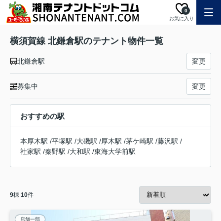
0
お気に入り
横須賀線 北鎌倉駅のテナント物件一覧
北鎌倉駅
変更
募集中
変更
おすすめの駅
本厚木駅
/
平塚駅
/
大磯駅
/
厚木駅
/
茅ケ崎駅
/
藤沢駅
/
社家駅
/
秦野駅
/
大和駅
/
東海大学前駅
9
棟
10
件
店舗一部