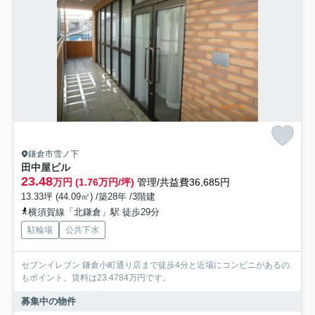
鎌倉市雪ノ下
田中屋ビル
23.48
万円 (1.76万円/坪)
管理/共益費36,685円
13.33坪 (44.09㎡) /築28年 /3階建
横須賀線「北鎌倉」駅 徒歩29分
駐輪場
公共下水
セブンイレブン 鎌倉小町通り店まで徒歩4分と近場にコンビニがあるの
もポイント。賃料は23.4784万円です。
募集中の物件