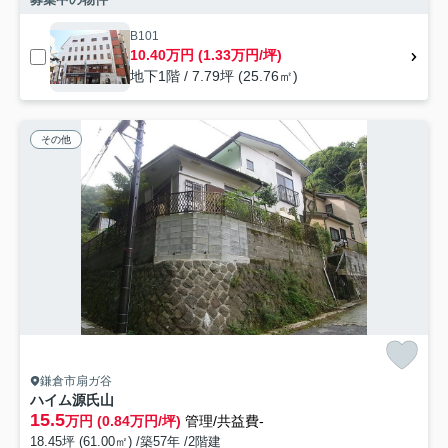
B101
10.40万円 (1.33万円/坪)
地下1階 / 7.79坪 (25.76㎡)
その他
鎌倉市扇ガ谷
ハイム源氏山
15.5
万円 (0.84万円/坪)
管理/共益費-
18.45坪 (61.00㎡) /築57年 /2階建