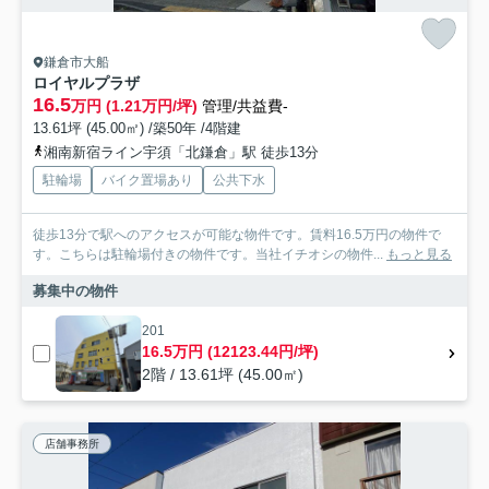
鎌倉市大船
ロイヤルプラザ
16.5
万円 (1.21万円/坪)
管理/共益費-
13.61坪 (45.00㎡) /築50年 /4階建
湘南新宿ライン宇須「北鎌倉」駅 徒歩13分
駐輪場
バイク置場あり
公共下水
徒歩13分で駅へのアクセスが可能な物件です。賃料16.5万円の物件で
す。こちらは駐輪場付きの物件です。当社イチオシの物件...
もっと見る
募集中の物件
201
16.5万円 (12123.44円/坪)
2階 / 13.61坪 (45.00㎡)
店舗事務所