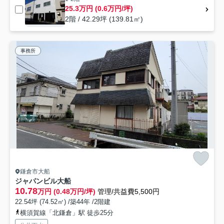
25.3万円 (0.6万円/坪)
2階 / 42.29坪 (139.81㎡)
事務所
鎌倉市大船
ジャパンビル大船
10.78
万円 (0.48万円/坪)
管理/共益費5,500円
22.54坪 (74.52㎡) /築44年 /2階建
横須賀線「北鎌倉」駅 徒歩25分