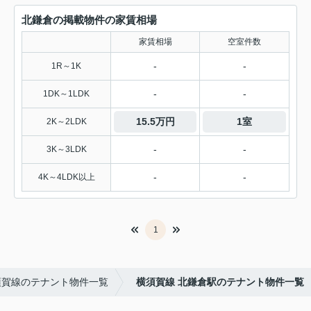
北鎌倉の掲載物件の家賃相場
家賃相場
空室件数
-
-
1R～1K
-
-
1DK～1LDK
15.5万円
1室
2K～2LDK
-
-
3K～3LDK
-
-
4K～4LDK以上
1
須賀線のテナント物件一覧
横須賀線 北鎌倉駅のテナント物件一覧