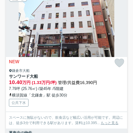
NEW
鎌倉市大船
サンワード大船
10.40
万円 (1.33万円/坪)
管理/共益費16,390円
7.79坪 (25.76㎡) /築45年 /5階建
横須賀線「北鎌倉」駅 徒歩30分
公共下水
スペースに無駄がないので、飲食店など幅広い活用が可能です。周辺に
は、徒歩3分で利用できる駅があります。賃料は10.395...
もっと見る
募集中の物件