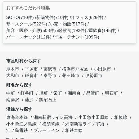
おすすめこだわり特集
SOHO(710件)
新築物件(710件)
オフィス(626件)
塾・スクール(522件)
小売・物販(517件)
美容・医療・介護(508件)
軽飲食(192件)
重飲食(145件)
バー・スナック(112件)
平塚 テナント(109件)
市区町村から探す
厚木市
平塚市
藤沢市
横浜市戸塚区
小田原市
大和市
鎌倉市
秦野市
茅ヶ崎市
伊勢原市
町名から探す
中町
紅谷町
旭町
栄町
湘南台
品濃町
明石町
南藤沢
藤沢
鵠沼石上
沿線から探す
東海道本線
湘南新宿ライン高海
小田急小田原線
相模線
小田急江ノ島線
横須賀線
湘南新宿ライン宇須
江ノ島電鉄
ブルーライン
相鉄本線