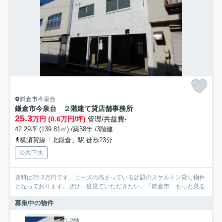
鎌倉市今泉台
鎌倉市今泉台 ２階建て貸店舗事務所
25.3
万円 (0.6万円/坪)
管理/共益費-
42.29坪 (139.81㎡) /築58年 /3階建
横須賀線「北鎌倉」駅 徒歩23分
公共下水
賃料は25.3万円です。ニーズの高まっている話題のスケルトン貸し物件
となっております。ぜひ一度見ていただきたい、「鎌倉市...
もっと見る
募集中の物件
1-2階