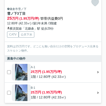
鎌倉市雪ノ下
雪ノ下3丁目
25
万円 (1.95万円/坪)
管理/共益費0円
12.80坪 (42.33㎡) /築1年未満 /3階建
横須賀線「北鎌倉」駅 徒歩29分
CATV
公共下水
賃料は25万円です。どこにも無い自分だけの空間をプロデュース出来る
スケルトン物件。
募集中の物件
A-1
25万円 (1.95万円/坪)
1階 / 12.80坪 (42.33㎡)
B-1
25万円 (1.95万円/坪)
1階 / 12.80坪 (42.33㎡)