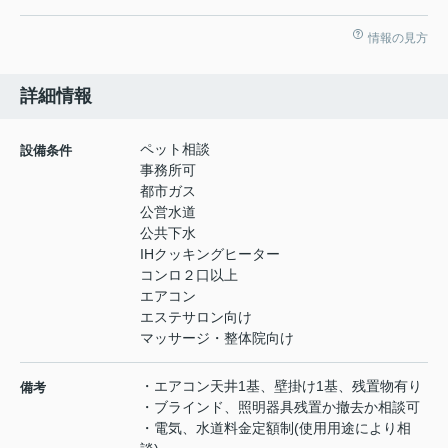
情報の見方
詳細情報
ペット相談
設備条件
事務所可
都市ガス
公営水道
公共下水
IHクッキングヒーター
コンロ２口以上
エアコン
エステサロン向け
マッサージ・整体院向け
・エアコン天井1基、壁掛け1基、残置物有り
備考
・ブラインド、照明器具残置か撤去か相談可
・電気、水道料金定額制(使用用途により相