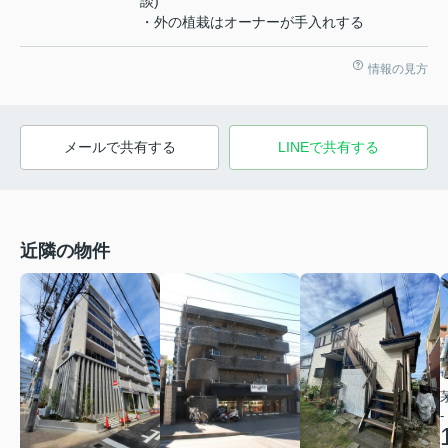
談)
・外の植栽はオーナーが手入れする
情報の見方
メールで共有する
LINEで共有する
近隣の物件
-