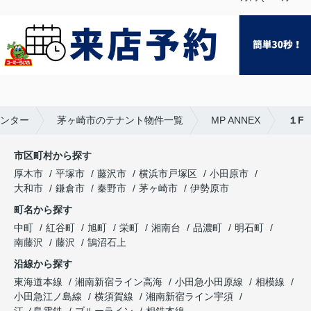
ンター
茅ヶ崎市のテナント物件一覧
MP ANNEX
１F
市区町村から探す
厚木市
平塚市
藤沢市
横浜市戸塚区
小田原市
大和市
鎌倉市
秦野市
茅ヶ崎市
伊勢原市
町名から探す
中町
紅谷町
旭町
栄町
湘南台
品濃町
明石町
南藤沢
藤沢
鵠沼石上
沿線から探す
東海道本線
湘南新宿ライン高海
小田急小田原線
相模線
小田急江ノ島線
横須賀線
湘南新宿ライン宇須
江ノ島電鉄
ブルーライン
相鉄本線