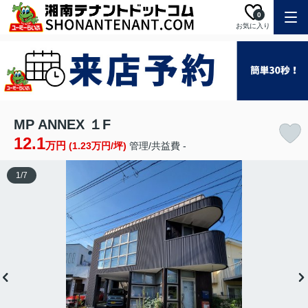
0
お気に入り
MP ANNEX １F
12.1
万円
(1.23万円/坪)
管理/共益費 -
1
/
7