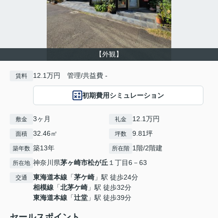
【外観】
12.1万円 管理/共益費 -
賃料
初期費用シミュレーション
3ヶ月
12.1万円
敷金
礼金
32.46㎡
9.81坪
面積
坪数
築13年
1階/2階建
築年数
所在階
神奈川県
茅ヶ崎市
松が丘
１丁目6－63
所在地
東海道本線
「
茅ケ崎
」駅 徒歩24分
交通
相模線
「
北茅ケ崎
」駅 徒歩32分
東海道本線
「
辻堂
」駅 徒歩39分
セールスポイント