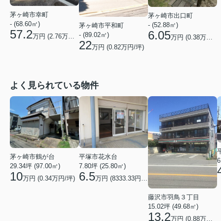
茅ヶ崎市幸町
茅ヶ崎市出口町
- (68.60㎡)
- (52.88㎡)
茅ヶ崎市平和町
57.2
6.05
- (89.02㎡)
万円 (
2.76
万円/坪)
万円 (
0.38
万円/坪)
22
万円 (
0.82
万円/坪)
よく見られている物件
茅ヶ崎市鶴が台
平塚市花水台
6
29.34坪 (97.00㎡)
7.80坪 (25.80㎡)
10
6.5
万円 (0.34万円/坪)
万円 (8333.33円/坪)
藤沢市羽鳥３丁目
15.02坪 (49.68㎡)
13.2
万円 (0.88万円/坪)