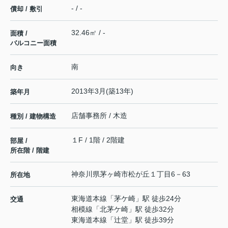
- / -
償却 / 敷引
32.46㎡ / -
面積 /
バルコニー面積
南
向き
2013年3月(築13年)
築年月
店舗事務所 / 木造
種別 / 建物構造
１F / 1階 / 2階建
部屋 /
所在階 / 階建
神奈川県
茅ヶ崎市
松が丘
１丁目6－63
所在地
東海道本線
「
茅ケ崎
」駅 徒歩24分
交通
相模線
「
北茅ケ崎
」駅 徒歩32分
東海道本線
「
辻堂
」駅 徒歩39分