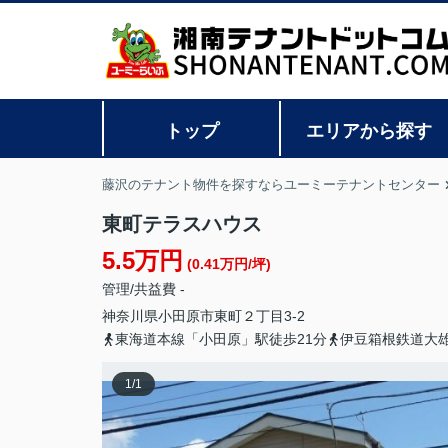
トップ
エリアから探す
藤沢のテナント物件を探すならユーミーテナントセンター
東町テラスハウス
5.5万円
(0.41万円/坪)
管理/共益費 -
神奈川県
小田原市
東町
２丁目3-2
東海道本線「小田原」駅徒歩21分
伊豆箱根鉄道大雄
1
/
1