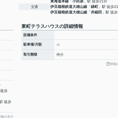
東海道本線
「
小田原
」駅 徒歩21分
伊豆箱根鉄道大雄山線
「
緑町
」駅 徒歩2
交通
伊豆箱根鉄道大雄山線
「
井細田
」駅 徒歩
東町テラスハウスの詳細情報
設備条件
駐車場/月額
-/-
取引態様
仲介
情報
分
 徒歩
駅 徒歩
情報の見方