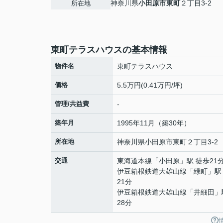
神奈川県
小田原市
東町
２丁目3-2
所在地
東町テラスハウスの基本情報
物件名
東町テラスハウス
価格
5.5万円(0.41万円/坪)
管理/共益費
-
築年月
1995年11月（築30年）
所在地
神奈川県
小田原市
東町
２丁目3-2
交通
東海道本線
「
小田原
」駅 徒歩21
伊豆箱根鉄道大雄山線
「
緑町
」駅
21分
伊豆箱根鉄道大雄山線
「
井細田
」
28分