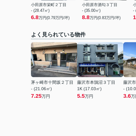
小田原市栄町２丁目
小田原市酒匂３丁目
- (28.47㎡)
- (35.00㎡)
-
6.8
8.8
1
万円(
0.79
万円/坪)
万円(
0.83
万円/坪)
よく見られている物件
茅ヶ崎市十間坂２丁目
藤沢市本鵠沼３丁目
藤沢市
- (21.06㎡)
1K (17.03㎡)
- (10.
7.25
5.5
3.6
万円
万円
万