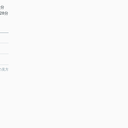
1分
28分
の見方