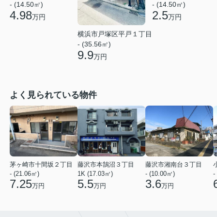
- (14.50㎡)
- (14.50㎡)
4.98
2.5
万円
万円
横浜市戸塚区平戸１丁目
- (35.56㎡)
9.9
万円
よく見られている物件
茅ヶ崎市十間坂２丁目
藤沢市本鵠沼３丁目
藤沢市湘南台３丁目
- (21.06㎡)
1K (17.03㎡)
- (10.00㎡)
-
7.25
5.5
3.6
万円
万円
万円