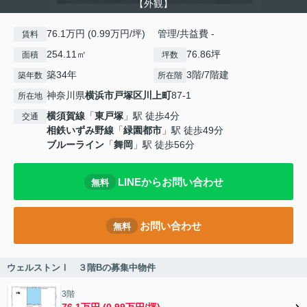
【外観】
76.1万円 (0.99万円/坪) 管理/共益費 -
賃料
254.11㎡
76.86坪
面積
坪数
築34年
3階/7階建
築年数
所在階
神奈川県
横浜市戸塚区
川上町
87-1
所在地
横須賀線
「
東戸塚
」駅 徒歩4分
交通
相鉄いずみ野線
「
緑園都市
」駅 徒歩49分
ブルーライン
「
舞岡
」駅 徒歩56分
LINEからお問い合わせ
無料
お問い合わせ
無料
ウェルストンⅠ ３階Bの募集中物件
3階
76.1万円 (0.99万円/坪)