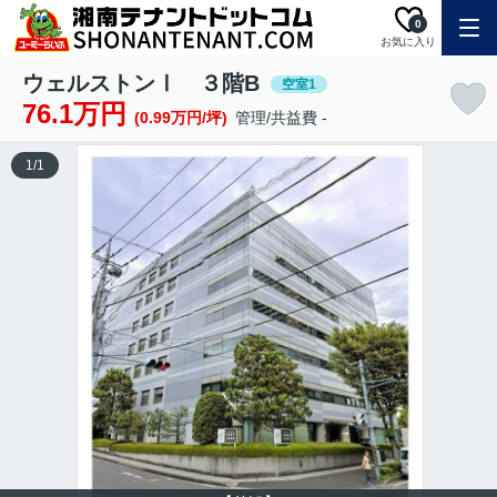
0
お気に入り
ウェルストンⅠ ３階B
空室1
76.1万円
(0.99万円/坪)
管理/共益費 -
1
/
1