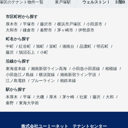
塚区のテナント物件一覧
東戸塚駅
ウェルストンⅠ ３階B
市区町村から探す
厚木市
平塚市
藤沢市
横浜市戸塚区
小田原市
大和市
鎌倉市
秦野市
茅ヶ崎市
伊勢原市
町名から探す
中町
紅谷町
旭町
栄町
湘南台
品濃町
明石町
藤沢
鵠沼石上
小町
沿線から探す
東海道本線
湘南新宿ライン高海
小田急小田原線
相模線
小田急江ノ島線
横須賀線
湘南新宿ライン宇須
江ノ島電鉄
ブルーライン
相鉄本線
駅から探す
本厚木
平塚
大磯
厚木
茅ケ崎
社家
藤沢
大和
秦野
東海大学前
株式会社ユーミーネット テナントセンター