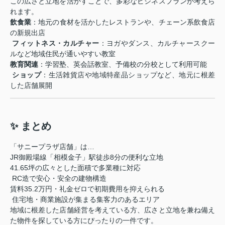
この広さと立地を活かすことで、多彩なビジネスプランが考えら
れます。
飲食業
：地元の食材を活かしたレストランや、チェーン系飲食店
の新規出店
️
フィットネス・カルチャー
：ヨガやダンス、カルチャースクー
ルなど地域住民が通いやすい教室
教育関連
：学習塾、英会話教室、予備校の分校として利用可能
️
ショップ
：生活雑貨店や地域特産品ショップなど、地元に根差
した店舗展開
✨ まとめ
「サニープラザ店舗」は…
JR御殿場線「相模金子」駅徒歩8分の便利な立地
41.65坪の広々とした面積で多業種に対応
️ RC造で安心・安全の建物構造
賃料35.2万円・礼金ゼロで初期費用を抑えられる
️ 住宅地・商業施設が集まる集客力のあるエリア
地域に根差した店舗経営を考えている方、広さと立地を兼ね備え
た物件を探している方にぴったりの一件です。