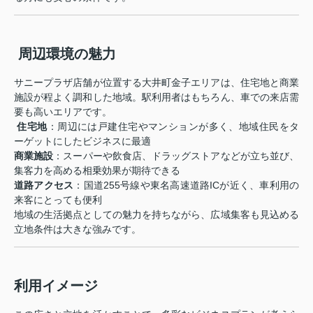
️ 周辺環境の魅力
サニープラザ店舗が位置する大井町金子エリアは、住宅地と商業
施設が程よく調和した地域。駅利用者はもちろん、車での来店需
要も高いエリアです。
️
住宅地
：周辺には戸建住宅やマンションが多く、地域住民をタ
ーゲットにしたビジネスに最適
商業施設
：スーパーや飲食店、ドラッグストアなどが立ち並び、
集客力を高める相乗効果が期待できる
道路アクセス
：国道255号線や東名高速道路ICが近く、車利用の
来客にとっても便利
地域の生活拠点としての魅力を持ちながら、広域集客も見込める
立地条件は大きな強みです。
利用イメージ