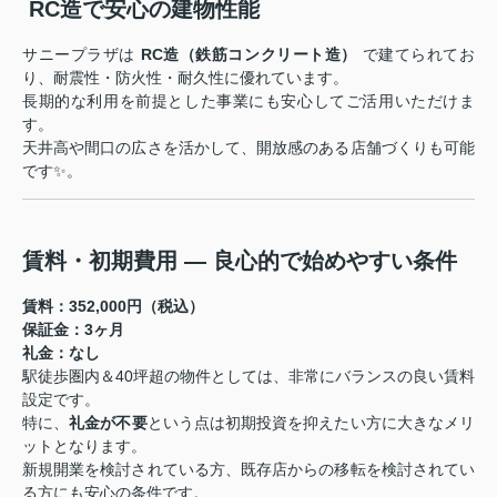
️ RC造で安心の建物性能
サニープラザは
RC造（鉄筋コンクリート造）
で建てられてお
り、耐震性・防火性・耐久性に優れています。
長期的な利用を前提とした事業にも安心してご活用いただけま
す。
天井高や間口の広さを活かして、開放感のある店舗づくりも可能
です✨。
賃料・初期費用 ― 良心的で始めやすい条件
賃料：352,000円（税込）
保証金：3ヶ月
礼金：なし
駅徒歩圏内＆40坪超の物件としては、非常にバランスの良い賃料
設定です。
特に、
礼金が不要
という点は初期投資を抑えたい方に大きなメリ
ットとなります。
新規開業を検討されている方、既存店からの移転を検討されてい
る方にも安心の条件です。