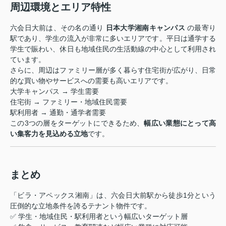
周辺環境とエリア特性
六会日大前は、その名の通り
日本大学湘南キャンパス
の最寄り
駅であり、学生の流入が非常に多いエリアです。平日は通学する
学生で賑わい、休日も地域住民の生活動線の中心として利用され
ています。
さらに、周辺はファミリー層が多く暮らす住宅街が広がり、日常
的な買い物やサービスへの需要も高いエリアです。
大学キャンパス → 学生需要
住宅街 → ファミリー・地域住民需要
駅利用者 → 通勤・通学者需要
この3つの層をターゲットにできるため、
幅広い業態にとって高
い集客力を見込める立地
です。
まとめ
「ビラ・アペックス湘南」は、六会日大前駅から徒歩1分という
圧倒的な立地条件を誇るテナント物件です。
✅ 学生・地域住民・駅利用者という幅広いターゲット層