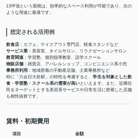
13坪強という面積は、効率的なスペース利用が可能であり、次の
ような用途に最適です。
想定される活用例
飲食店
：カフェ、テイクアウト専門店、軽食スタンドなど
サービス業
：美容室、ネイルサロン、リラクゼーションサロン
教育関連
：学習塾、個別指導教室、語学スクール
物販店舗
：雑貨店、アパレルショップ、コンビニエンス系小売
事務所利用
：地域密着の不動産店舗、士業事務所など
特に「六会日大前駅」の特性を考慮すると、
学生を対象とした飲
食・学習塾・スクール系の需要が高い
といえます。また、近隣住
民をターゲットとする美容系サービスや日常生活に密着した店舗
も相性抜群です。
賃料・初期費用
項目
金額