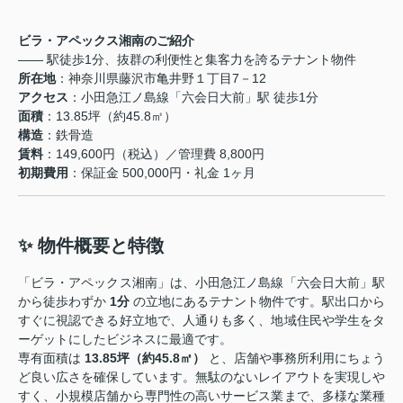
ビラ・アペックス湘南のご紹介
―― 駅徒歩1分、抜群の利便性と集客力を誇るテナント物件
所在地
：神奈川県藤沢市亀井野１丁目7－12
アクセス
：小田急江ノ島線「六会日大前」駅 徒歩1分
面積
：13.85坪（約45.8㎡）
構造
：鉄骨造
賃料
：149,600円（税込）／管理費 8,800円
初期費用
：保証金 500,000円・礼金 1ヶ月
✨ 物件概要と特徴
「ビラ・アペックス湘南」は、小田急江ノ島線「六会日大前」駅
から徒歩わずか
1分
の立地にあるテナント物件です。駅出口から
すぐに視認できる好立地で、人通りも多く、地域住民や学生をタ
ーゲットにしたビジネスに最適です。
専有面積は
13.85坪（約45.8㎡）
と、店舗や事務所利用にちょう
ど良い広さを確保しています。無駄のないレイアウトを実現しや
すく、小規模店舗から専門性の高いサービス業まで、多様な業種