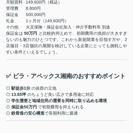
月額賃料
149,600円（税込）
管理費
8,800円
保証金
500,000円
礼金
1ヶ月分（149,600円）
その他
火災保険・保証会社加入・仲介手数料等 別途
保証金は
50万円
と比較的抑えめで、初期費用の負担が大きすぎ
ないのも魅力のひとつです。これから新規開業を目指す方や、2
店舗目・3店舗目の展開を検討している企業にとっても挑戦しや
すい条件といえるでしょう。
✅ ビラ・アペックス湘南のおすすめポイント
◎
駅徒歩1分
の抜群の立地
◎
13.85坪
のちょうど良い広さで多用途に対応
◎
学生需要と地域住民の需要を同時に取り込める環境
◎
保証金50万円
で初期費用を抑えられる
◎
鉄骨造の安心構造
で長期利用に最適