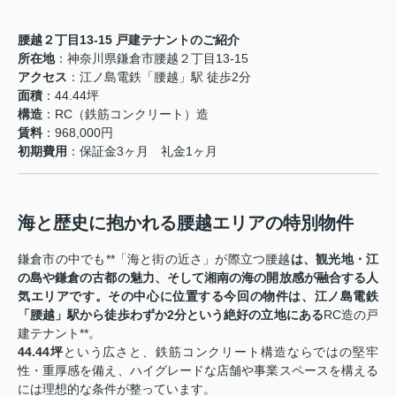
腰越２丁目13-15 戸建テナントのご紹介
所在地
：神奈川県鎌倉市腰越２丁目13-15
アクセス
：江ノ島電鉄「腰越」駅 徒歩2分
面積
：44.44坪
構造
：RC（鉄筋コンクリート）造
賃料
：968,000円
初期費用
：保証金3ヶ月 礼金1ヶ月
海と歴史に抱かれる腰越エリアの特別物件
鎌倉市の中でも**「海と街の近さ」が際立つ腰越
は、観光地・江
の島や鎌倉の古都の魅力、そして湘南の海の開放感が融合する人
気エリアです。その中心に位置する今回の物件は、江ノ島電鉄
「腰越」駅から徒歩わずか2分という絶好の立地にある
RC造の戸
建テナント**。
44.44坪
という広さと、鉄筋コンクリート構造ならではの堅牢
性・重厚感を備え、ハイグレードな店舗や事業スペースを構える
には理想的な条件が整っています。