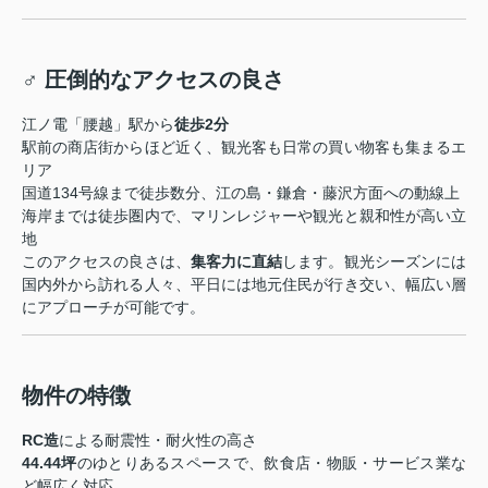
‍♂️ 圧倒的なアクセスの良さ
江ノ電「腰越」駅から
徒歩2分
駅前の商店街からほど近く、観光客も日常の買い物客も集まるエ
リア
国道134号線まで徒歩数分、江の島・鎌倉・藤沢方面への動線上
海岸までは徒歩圏内で、マリンレジャーや観光と親和性が高い立
地
このアクセスの良さは、
集客力に直結
します。観光シーズンには
国内外から訪れる人々、平日には地元住民が行き交い、幅広い層
にアプローチが可能です。
物件の特徴
RC造
による耐震性・耐火性の高さ
44.44坪
のゆとりあるスペースで、飲食店・物販・サービス業な
ど幅広く対応