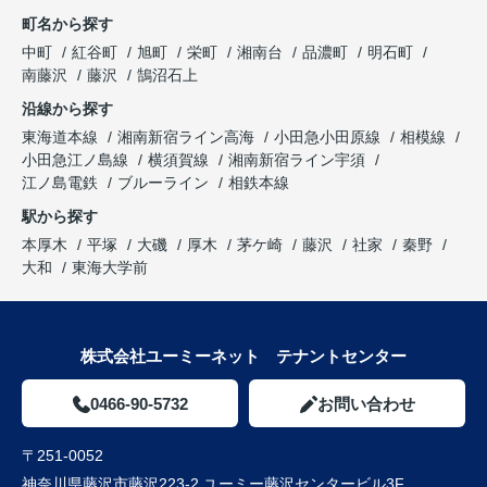
町名から探す
中町
紅谷町
旭町
栄町
湘南台
品濃町
明石町
南藤沢
藤沢
鵠沼石上
沿線から探す
東海道本線
湘南新宿ライン高海
小田急小田原線
相模線
小田急江ノ島線
横須賀線
湘南新宿ライン宇須
江ノ島電鉄
ブルーライン
相鉄本線
駅から探す
本厚木
平塚
大磯
厚木
茅ケ崎
藤沢
社家
秦野
大和
東海大学前
株式会社ユーミーネット テナントセンター
0466-90-5732
お問い合わせ
〒251-0052
神奈川県藤沢市藤沢223-2 ユーミー藤沢センタービル3F