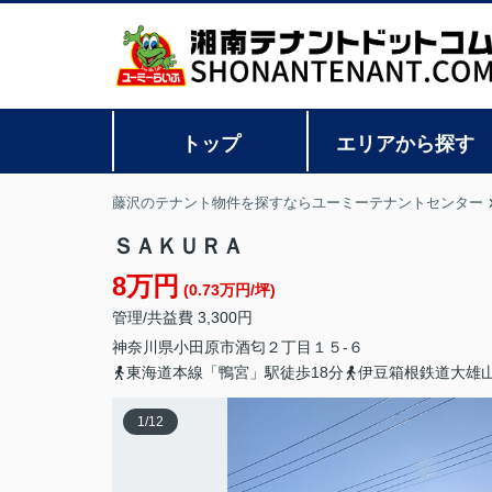
トップ
エリアから探す
藤沢のテナント物件を探すならユーミーテナントセンター
ＳＡＫＵＲＡ
8万円
(0.73万円/坪)
管理/共益費 3,300円
神奈川県
小田原市
酒匂
２丁目１５-６
東海道本線「鴨宮」駅徒歩18分
伊豆箱根鉄道大雄山
1
/
12