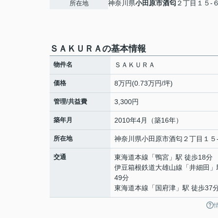
神奈川県
小田原市
酒匂
２丁目１５-
所在地
ＳＡＫＵＲＡの基本情報
物件名
ＳＡＫＵＲＡ
価格
8万円(0.73万円/坪)
管理/共益費
3,300円
築年月
2010年4月（築16年）
所在地
神奈川県
小田原市
酒匂
２丁目１５
交通
東海道本線
「
鴨宮
」駅 徒歩18分
伊豆箱根鉄道大雄山線
「
井細田
」
49分
東海道本線
「
国府津
」駅 徒歩37