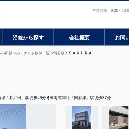
営業時間：9:30～1
沿線から探す
会社概要
お問
ＳＡＫＵＲＡ
小田原市のテナント物件一覧
鴨宮駅
線「井細田」駅徒歩49分
東海道本線「国府津」駅徒歩37分