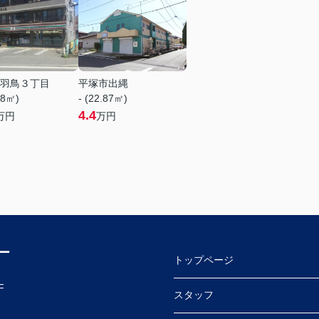
羽鳥３丁目
平塚市出縄
68㎡)
- (22.87㎡)
4.4
万円
万円
ー
トップページ
F
スタッフ