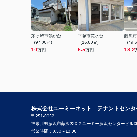
茅ヶ崎市鶴が台
平塚市花水台
藤沢市
- (97.00㎡)
- (25.80㎡)
- (49.
10
6.5
13.2
万円
万円
株式会社ユーミーネット テナントセンタ
〒251-0052
神奈川県藤沢市藤沢223-2 ユーミー藤沢センタービル3
営業時間：
9:30～18:00