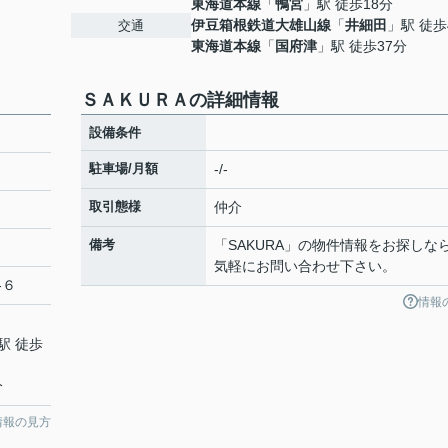
東海道本線
「
鴨宮
」駅 徒歩18分
６
伊豆箱根鉄道大雄山線
「
井細田
」駅 徒歩
交通
東海道本線
「
国府津
」駅 徒歩37分
ＳＡＫＵＲＡの詳細情報
設備条件
駐車場/月額
-/-
取引態様
仲介
備考
「SAKURA」の物件情報をお探しな
気軽にお問い合わせ下さい。
-６
情報
駅 徒歩
分
情報の見方