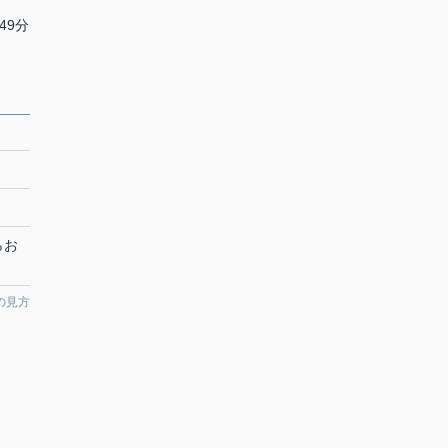
49分
らお
の見方