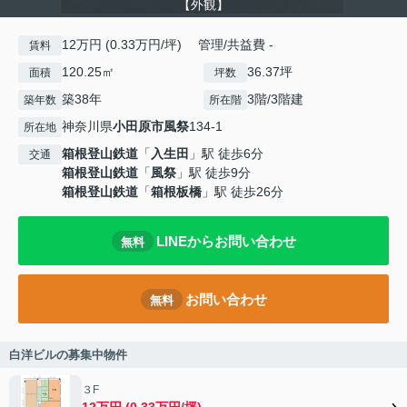
【外観】
12万円 (0.33万円/坪) 管理/共益費 -
賃料
120.25㎡
36.37坪
面積
坪数
築38年
3階/3階建
築年数
所在階
神奈川県
小田原市
風祭
134-1
所在地
箱根登山鉄道
「
入生田
」駅 徒歩6分
交通
箱根登山鉄道
「
風祭
」駅 徒歩9分
箱根登山鉄道
「
箱根板橋
」駅 徒歩26分
LINEからお問い合わせ
無料
お問い合わせ
無料
白洋ビルの募集中物件
３F
12万円 (0.33万円/坪)