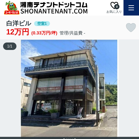
0
お気に入り
白洋ビル
空室1
12万円
(0.33万円/坪)
管理/共益費 -
1
/
1