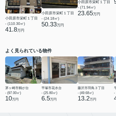
小田原市栄町１丁目
- (71.94㎡)
23.65
小田原市栄町１丁目
万円
小田原市栄町１丁目
- (24.18㎡)
50.33
- (110.30㎡)
万円
41.8
万円
よく見られている物件
茅ヶ崎市鶴が台
平塚市花水台
藤沢市羽鳥３丁目
- (97.00㎡)
- (25.80㎡)
- (49.68㎡)
-
10
6.5
13.2
万円
万円
万円