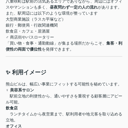
八重咲町は駅前の活気あるエリアでありながら、周辺にはオフィ
スやマンションも多く、
昼夜問わず一定の人の流れ
があります。
また、駅周辺には以下のような環境が整っています
大型商業施設（ラスカ平塚など）
銀行・郵便局・行政関連機関
飲食店・カフェ・居酒屋
‍♂️ 商店街やバスロータリー
「買い物・食事・通勤動線」が集まる場所だからこそ、
集客・利
便性の両面で優位性
を発揮できます。
✨ 利用イメージ
熊山ビルは、幅広い事業にフィットする可能性を秘めています。
‍♀️
美容系サロン
駅前立地の利便性から、通いやすさを重視する顧客層にアピー
ル可能。
飲食店
ランチタイムから夜営業まで、駅利用者や地元客を取り込める
立地。
オフィス