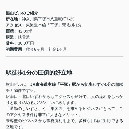
熊山ビルのご紹介
所在地
：神奈川県平塚市八重咲町7-25
アクセス
：東海道本線「平塚」駅 徒歩1分
面積
：42.89坪
構造
：鉄骨造
賃料
：30.8万円
初期費用
：敷金6ヶ月 礼金1ヶ月
駅徒歩1分の圧倒的好立地
熊山ビルは、
JR東海道本線「平塚」駅から徒歩わずか1分
の超駅
チカ物件です✨。
駅南口・北口いずれからもアクセスが良好で、人の流れをしっか
りと取り込めるポジションにあります。
「通勤のしやすさ」や「集客力」を求めるビジネスにとって、こ
のアクセス条件は非常に大きなメリット。
来客型のビジネスから事務所利用まで、多様な用途に対応できる
立地です。