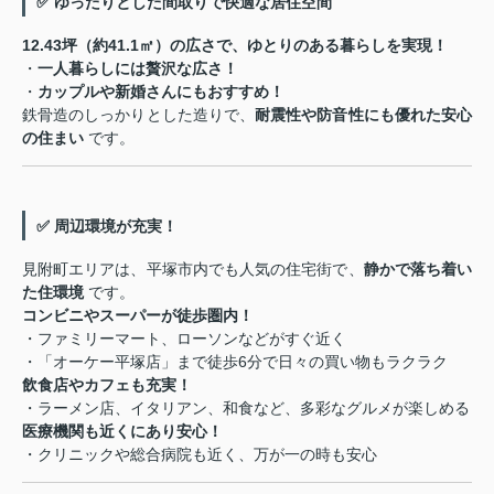
✅ ゆったりとした間取りで快適な居住空間
12.43坪（約41.1㎡）の広さで、ゆとりのある暮らしを実現！
・
一人暮らしには贅沢な広さ！
・
カップルや新婚さんにもおすすめ！
鉄骨造のしっかりとした造りで、
耐震性や防音性にも優れた安心
の住まい
です。
✅ 周辺環境が充実！
見附町エリアは、平塚市内でも人気の住宅街で、
静かで落ち着い
た住環境
です。
コンビニやスーパーが徒歩圏内！
・ファミリーマート、ローソンなどがすぐ近く
・「オーケー平塚店」まで徒歩6分で日々の買い物もラクラク
飲食店やカフェも充実！
・ラーメン店、イタリアン、和食など、多彩なグルメが楽しめる
医療機関も近くにあり安心！
・クリニックや総合病院も近く、万が一の時も安心