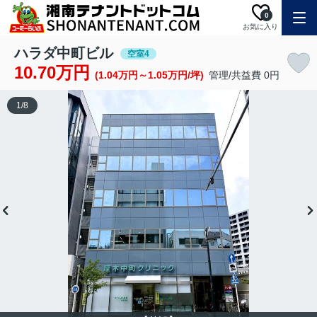
0
お気に入り
ハラダ中町ビル
空室4
10.70万円
(1.04万円～1.05万円/坪)
管理/共益費 0円
1
/
8