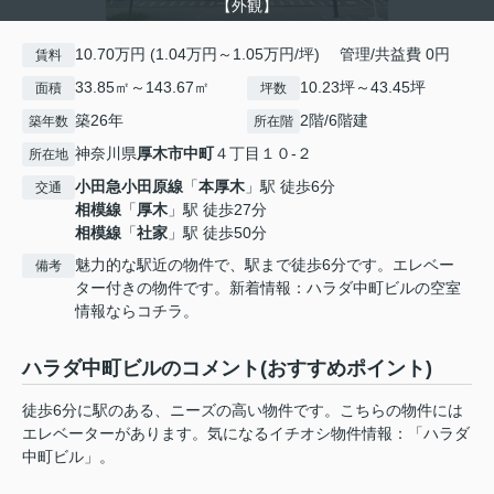
【外観】
10.70万円 (1.04万円～1.05万円/坪) 管理/共益費 0円
賃料
33.85㎡～143.67㎡
10.23坪～43.45坪
面積
坪数
築26年
2階/6階建
築年数
所在階
神奈川県
厚木市
中町
４丁目１０-２
所在地
小田急小田原線
「
本厚木
」駅 徒歩6分
交通
相模線
「
厚木
」駅 徒歩27分
相模線
「
社家
」駅 徒歩50分
魅力的な駅近の物件で、駅まで徒歩6分です。エレベー
備考
ター付きの物件です。新着情報：ハラダ中町ビルの空室
情報ならコチラ。
ハラダ中町ビルのコメント(おすすめポイント)
徒歩6分に駅のある、ニーズの高い物件です。こちらの物件には
エレベーターがあります。気になるイチオシ物件情報：「ハラダ
中町ビル」。