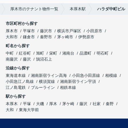
厚木市のテナント物件一覧
本厚木駅
ハラダ中町ビル
市区町村から探す
厚木市
平塚市
藤沢市
横浜市戸塚区
小田原市
大和市
鎌倉市
秦野市
茅ヶ崎市
伊勢原市
町名から探す
中町
紅谷町
旭町
栄町
湘南台
品濃町
明石町
南藤沢
藤沢
鵠沼石上
沿線から探す
東海道本線
湘南新宿ライン高海
小田急小田原線
相模線
小田急江ノ島線
横須賀線
湘南新宿ライン宇須
江ノ島電鉄
ブルーライン
相鉄本線
駅から探す
本厚木
平塚
大磯
厚木
茅ケ崎
藤沢
社家
秦野
大和
東海大学前