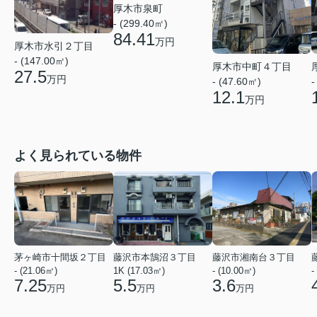
厚木市泉町
- (299.40㎡)
84.41
万円
厚木市水引２丁目
- (147.00㎡)
厚木市中町４丁目
27.5
万円
- (47.60㎡)
-
12.1
万円
よく見られている物件
茅ヶ崎市十間坂２丁目
藤沢市本鵠沼３丁目
藤沢市湘南台３丁目
- (21.06㎡)
1K (17.03㎡)
- (10.00㎡)
-
7.25
5.5
3.6
万円
万円
万円