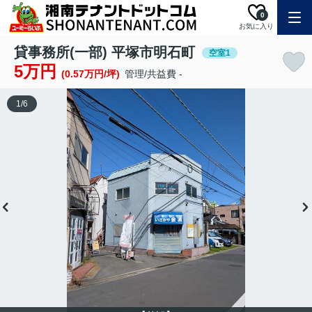
0
お気に入り
貸事務所(一部) 平塚市明石町
空室1
5万円
(0.57万円/坪)
管理/共益費 -
1
/
6