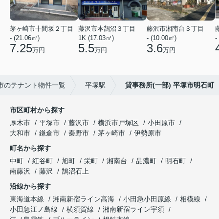
茅ヶ崎市十間坂２丁目
藤沢市本鵠沼３丁目
藤沢市湘南台３丁目
- (21.06㎡)
1K (17.03㎡)
- (10.00㎡)
-
7.25
5.5
3.6
万円
万円
万円
市のテナント物件一覧
平塚駅
貸事務所(一部) 平塚市明石町
市区町村から探す
厚木市
平塚市
藤沢市
横浜市戸塚区
小田原市
大和市
鎌倉市
秦野市
茅ヶ崎市
伊勢原市
町名から探す
中町
紅谷町
旭町
栄町
湘南台
品濃町
明石町
南藤沢
藤沢
鵠沼石上
沿線から探す
東海道本線
湘南新宿ライン高海
小田急小田原線
相模線
小田急江ノ島線
横須賀線
湘南新宿ライン宇須