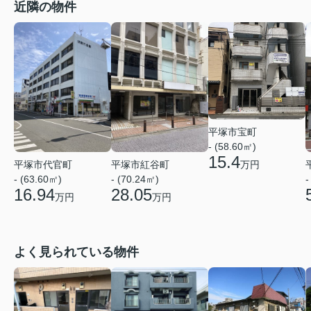
近隣の物件
平塚市宝町
- (58.60㎡)
15.4
平塚市代官町
平塚市紅谷町
万円
- (63.60㎡)
- (70.24㎡)
-
16.94
28.05
万円
万円
よく見られている物件