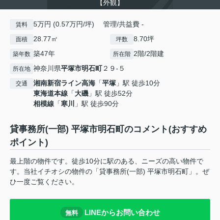
【外観】
5万円 (0.57万円/坪) 管理/共益費 -
賃料
28.77㎡
8.70坪
面積
坪数
築47年
2階/2階建
築年数
所在階
神奈川県
平塚市
明石町
２９-５
所在地
湘南新宿ライン高海
「
平塚
」駅 徒歩10分
交通
東海道本線
「
大磯
」駅 徒歩52分
相模線
「
寒川
」駅 徒歩90分
貸事務所(一部) 平塚市明石町のコメント(おすすめ
ポイント)
最上階の物件です。徒歩10分に駅のある、ニーズの高い物件で
す。当社イチオシの物件の「貸事務所(一部) 平塚市明石町」。ぜ
ひ一度ご覧ください。
LINEからお問い合わせ
無料