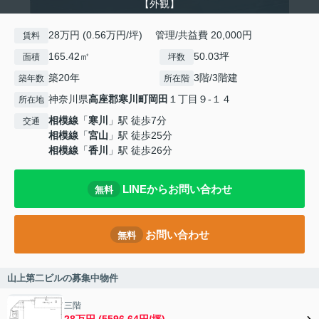
【外観】
28万円 (0.56万円/坪) 管理/共益費 20,000円
賃料
165.42㎡
50.03坪
面積
坪数
築20年
3階/3階建
築年数
所在階
神奈川県
高座郡寒川町
岡田
１丁目９-１４
所在地
相模線
「
寒川
」駅 徒歩7分
交通
相模線
「
宮山
」駅 徒歩25分
相模線
「
香川
」駅 徒歩26分
LINEからお問い合わせ
無料
お問い合わせ
無料
山上第二ビルの募集中物件
三階
28万円 (5596.64円/坪)