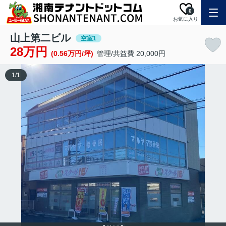
0
お気に入り
山上第二ビル
空室1
28万円
(0.56万円/坪)
管理/共益費 20,000円
1
/
1