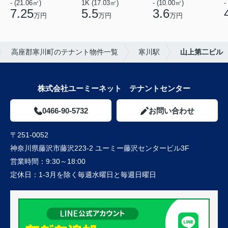
- (21.06㎡)
1K (17.03㎡)
- (10.00㎡)
-
7.25
5.5
3.6
万円
万円
万円
高座郡寒川町のテナント物件一覧
寒川駅
山上第二ビル
株式会社ユーミーネット テナントセンター
0466-90-5732
お問い合わせ
〒251-0052
神奈川県藤沢市藤沢223-2 ユーミー藤沢センタービル3F
営業時間：
9:30～18:00
定休日：
1-3月を除く毎週水曜日と毎週日曜日