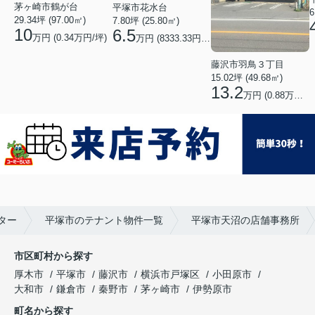
茅ヶ崎市鶴が台
平塚市花水台
6
29.34坪 (97.00㎡)
7.80坪 (25.80㎡)
10
6.5
万円 (0.34万円/坪)
万円 (8333.33円/坪)
藤沢市羽鳥３丁目
15.02坪 (49.68㎡)
13.2
万円 (0.88万円/坪)
ター
平塚市のテナント物件一覧
平塚市天沼の店舗事務所
市区町村から探す
厚木市
平塚市
藤沢市
横浜市戸塚区
小田原市
大和市
鎌倉市
秦野市
茅ヶ崎市
伊勢原市
町名から探す