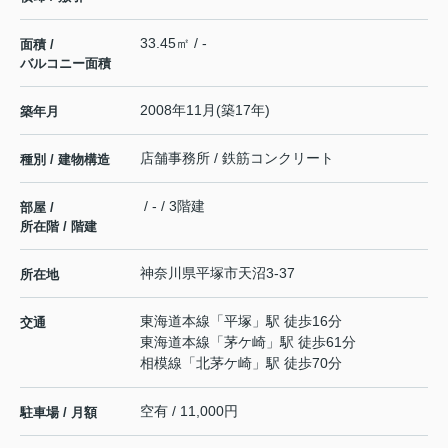
33.45㎡ / -
面積 /
バルコニー面積
2008年11月(築17年)
築年月
店舗事務所 / 鉄筋コンクリート
種別 / 建物構造
/ - / 3階建
部屋 /
所在階 / 階建
神奈川県
平塚市
天沼
3-37
所在地
東海道本線
「
平塚
」駅 徒歩16分
交通
東海道本線
「
茅ケ崎
」駅 徒歩61分
相模線
「
北茅ケ崎
」駅 徒歩70分
空有 / 11,000円
駐車場 / 月額