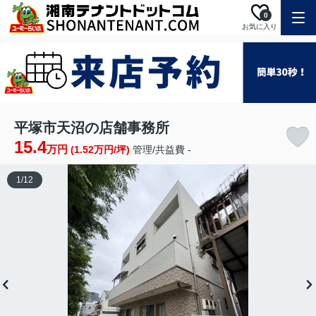
0
お気に入り
平塚市天沼の店舗事務所
15.4
万円
(1.52万円/坪)
管理/共益費 -
1
/
12