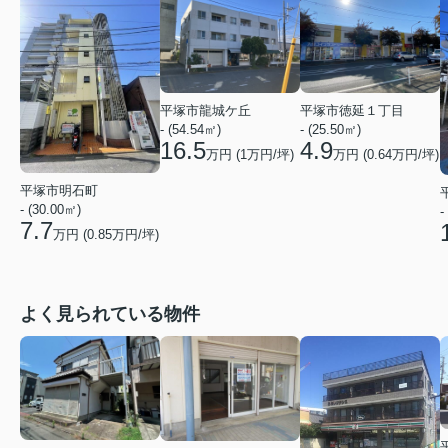
平塚市龍城ケ丘
平塚市徳延１丁目
- (54.54㎡)
- (25.50㎡)
16.5
4.9
万円 (
1
万円/坪)
万円 (
0.64
万円/坪)
平塚市明石町
- (30.00㎡)
-
7.7
万円 (
0.85
万円/坪)
よく見られている物件