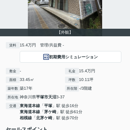
【外観】
15.4万円 管理/共益費 -
賃料
初期費用シミュレーション
-
15.4万円
敷金
礼金
33.45㎡
10.11坪
面積
坪数
築17年
-/3階建
築年数
所在階
神奈川県
平塚市
天沼
3-37
所在地
東海道本線
「
平塚
」駅 徒歩16分
交通
東海道本線
「
茅ケ崎
」駅 徒歩61分
相模線
「
北茅ケ崎
」駅 徒歩70分
セールスポイント