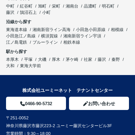
中町
紅谷町
旭町
栄町
湘南台
品濃町
明石町
藤沢
鵠沼石上
小町
沿線から探す
東海道本線
湘南新宿ライン高海
小田急小田原線
相模線
小田急江ノ島線
横須賀線
湘南新宿ライン宇須
江ノ島電鉄
ブルーライン
相鉄本線
駅から探す
本厚木
平塚
大磯
厚木
茅ケ崎
社家
藤沢
秦野
大和
東海大学前
株式会社ユーミーネット テナントセンター
0466-90-5732
お問い合わせ
〒251-0052
神奈川県藤沢市藤沢223-2 ユーミー藤沢センタービル3F
営業時間：
9:30～18:00