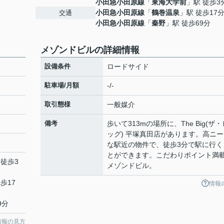
小田急小田原線
「
東海大学前
」駅 徒歩3
小田急小田原線
「
鶴巻温泉
」駅 徒歩17
交通
小田急小田原線
「
秦野
」駅 徒歩69分
メゾンドビルの詳細情報
設備条件
ロードサイド
駐車場/月額
-/-
取引態様
一般媒介
備考
歩いて313mの場所に、The Big(ザ・
ッグ) 平塚真田店があります。高ニー
な駅近の物件で、徒歩3分で駅に行く
とができます。こだわりポイント満
 徒歩3
メゾンドビル。
歩17
情報
9分
情報の見方