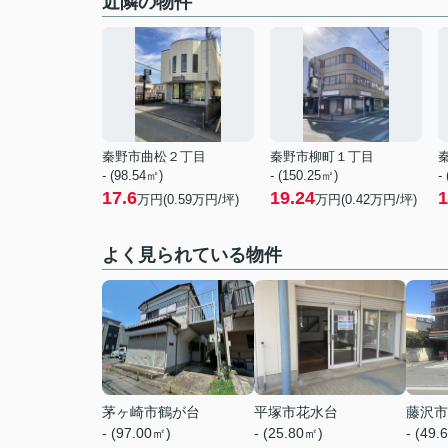
近隣の物件
秦野市曲松２丁目
秦野市柳町１丁目
- (98.54㎡)
- (150.25㎡)
-
17.6
19.24
1
万円(
0.59
万円/坪)
万円(
0.42
万円/坪)
よく見られている物件
茅ヶ崎市鶴が台
平塚市花水台
藤沢市
- (97.00㎡)
- (25.80㎡)
- (49.