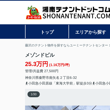
トップ
エリアから探す
藤沢のテナント物件を探すならユーミーテナントセンター
メゾンドビル
25.3万円
(1.16万円/坪)
管理/共益費 27,500円
神奈川県
秦野市
南矢名
２丁目6-32
小田急小田原線「東海大学前」駅徒歩3分
小田急小
1
/
30