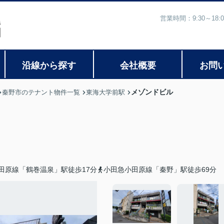
営業時間：9:30～1
沿線から探す
会社概要
お問
メゾンドビル
秦野市のテナント物件一覧
東海大学前駅
田原線「鶴巻温泉」駅徒歩17分
小田急小田原線「秦野」駅徒歩69分