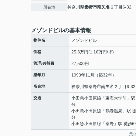
神奈川県
秦野市
南矢名
２丁目6-32
所在地
メゾンドビルの基本情報
物件名
メゾンドビル
価格
25.3万円(1.16万円/坪)
管理/共益費
27,500円
築年月
1993年11月（築32年）
所在地
神奈川県
秦野市
南矢名
２丁目6-32
交通
小田急小田原線
「
東海大学前
」駅
分
小田急小田原線
「
鶴巻温泉
」駅 徒
分
小田急小田原線
「
秦野
」駅 徒歩6