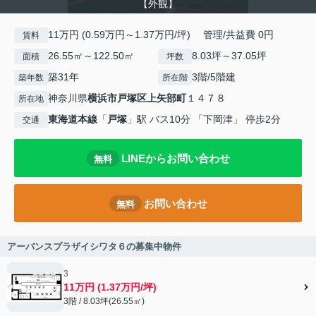
【外観】
11万円 (0.59万円～1.37万円/坪) 管理/共益費 0円
賃料
26.55㎡～122.50㎡
8.03坪～37.05坪
面積
坪数
築31年
3階/5階建
築年数
所在階
神奈川県
横浜市戸塚区
上矢部町
１４７８
所在地
東海道本線
「
戸塚
」駅 バス10分 「下岡津」 停歩2分
交通
LINEからお問い合わせ
無料
お問い合わせ
無料
アーバンスプラザイシワタ６の募集中物件
3
11万円 (1.37万円/坪)
3階 / 8.03坪(26.55㎡)