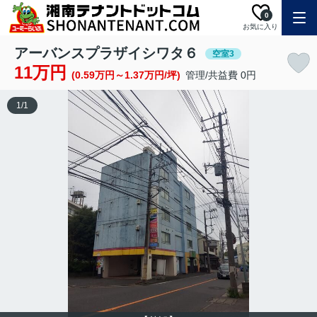
0
お気に入り
アーバンスプラザイシワタ６
空室3
11万円
(0.59万円～1.37万円/坪)
管理/共益費 0円
1
/
1