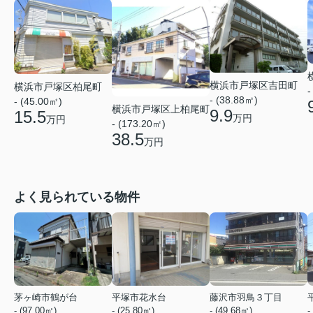
横浜市戸塚区吉田町
横浜市戸塚区柏尾町
-
- (38.88㎡)
- (45.00㎡)
横浜市戸塚区上柏尾町
9.9
15.5
万円
万円
- (173.20㎡)
38.5
万円
よく見られている物件
茅ヶ崎市鶴が台
平塚市花水台
藤沢市羽鳥３丁目
- (97.00㎡)
- (25.80㎡)
- (49.68㎡)
-