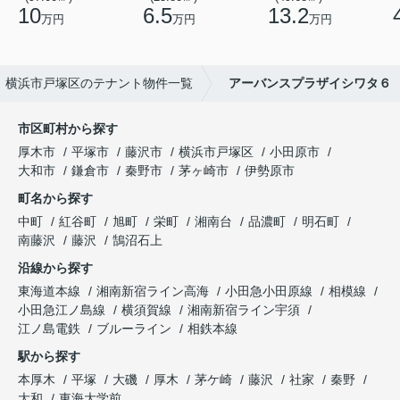
10
6.5
13.2
万円
万円
万円
横浜市戸塚区のテナント物件一覧
アーバンスプラザイシワタ６
市区町村から探す
厚木市
平塚市
藤沢市
横浜市戸塚区
小田原市
大和市
鎌倉市
秦野市
茅ヶ崎市
伊勢原市
町名から探す
中町
紅谷町
旭町
栄町
湘南台
品濃町
明石町
南藤沢
藤沢
鵠沼石上
沿線から探す
東海道本線
湘南新宿ライン高海
小田急小田原線
相模線
小田急江ノ島線
横須賀線
湘南新宿ライン宇須
江ノ島電鉄
ブルーライン
相鉄本線
駅から探す
本厚木
平塚
大磯
厚木
茅ケ崎
藤沢
社家
秦野
大和
東海大学前