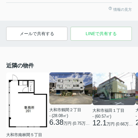
情報の見方
メールで共有する
LINEで共有する
近隣の物件
大和市鶴間２丁目
大和市福田１丁目
- (28.08㎡)
-
- (60.57㎡)
6.38
12.1
万円 (
0.75
万円/坪)
万円 (
0.66
万円/坪)
大和市南林間５丁目