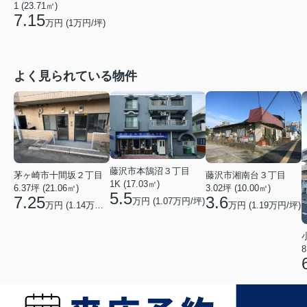
1 (23.71㎡)
7.15
万円 (
1
万円/坪)
よく見られている物件
藤沢市本鵠沼３丁目
茅ヶ崎市十間坂２丁目
藤沢市湘南台３丁目
1K (17.03㎡)
6.37坪 (21.06㎡)
3.02坪 (10.00㎡)
5.5
7.25
3.6
万円 (1.07万円/坪)
万円 (1.14万円/坪)
万円 (1.19万円/坪)
8