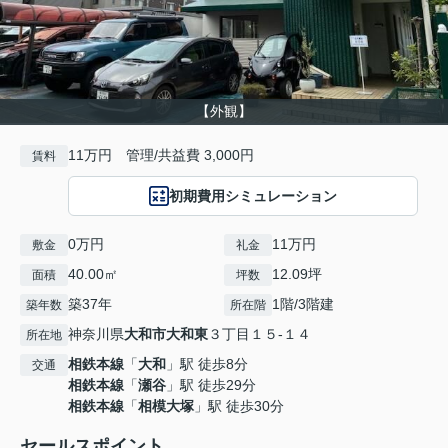
【外観】
11万円 管理/共益費 3,000円
賃料
初期費用シミュレーション
0万円
11万円
敷金
礼金
40.00㎡
12.09坪
面積
坪数
築37年
1階/3階建
築年数
所在階
神奈川県
大和市
大和東
３丁目１５-１４
所在地
相鉄本線
「
大和
」駅 徒歩8分
交通
相鉄本線
「
瀬谷
」駅 徒歩29分
相鉄本線
「
相模大塚
」駅 徒歩30分
セールスポイント