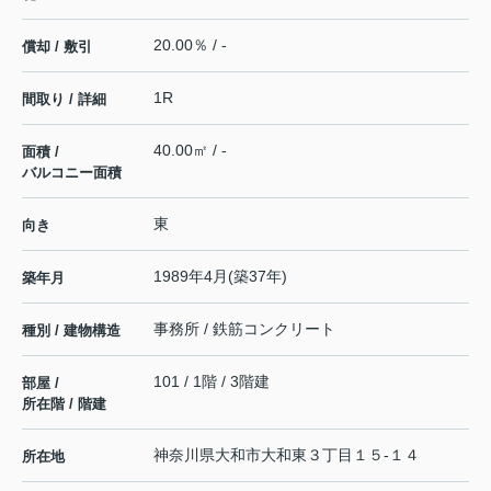
20.00％ / -
償却 / 敷引
1R
間取り / 詳細
40.00㎡ / -
面積 /
バルコニー面積
東
向き
1989年4月(築37年)
築年月
事務所 / 鉄筋コンクリート
種別 / 建物構造
101 / 1階 / 3階建
部屋 /
所在階 / 階建
神奈川県
大和市
大和東
３丁目１５-１４
所在地