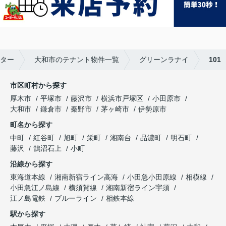
ター
大和市のテナント物件一覧
グリーンラナイ
101
市区町村から探す
厚木市
平塚市
藤沢市
横浜市戸塚区
小田原市
大和市
鎌倉市
秦野市
茅ヶ崎市
伊勢原市
町名から探す
中町
紅谷町
旭町
栄町
湘南台
品濃町
明石町
藤沢
鵠沼石上
小町
沿線から探す
東海道本線
湘南新宿ライン高海
小田急小田原線
相模線
小田急江ノ島線
横須賀線
湘南新宿ライン宇須
江ノ島電鉄
ブルーライン
相鉄本線
駅から探す