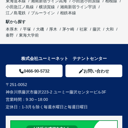
東海道本線
湘南新宿ライン高海
小田急小田原線
相模線
小田急江ノ島線
横須賀線
湘南新宿ライン宇須
江ノ島電鉄
ブルーライン
相鉄本線
駅から探す
本厚木
平塚
大磯
厚木
茅ケ崎
社家
藤沢
大和
秦野
東海大学前
株式会社ユーミーネット テナントセンター
0466-90-5732
お問い合わせ
〒251-0052
神奈川県藤沢市藤沢223-2 ユーミー藤沢センタービル3F
営業時間：
9:30～18:00
定休日：
1-3月を除く毎週水曜日と毎週日曜日