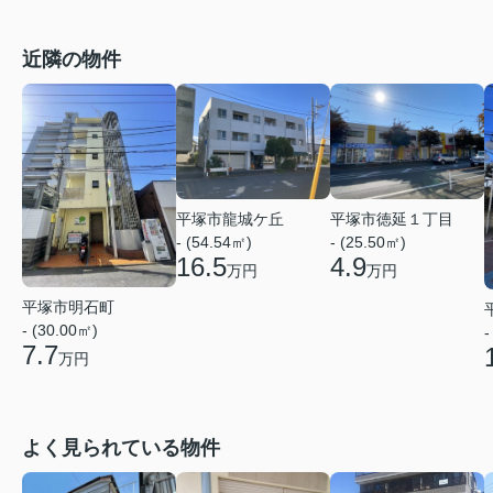
近隣の物件
平塚市龍城ケ丘
平塚市徳延１丁目
- (54.54㎡)
- (25.50㎡)
16.5
4.9
万円
万円
平塚市明石町
- (30.00㎡)
-
7.7
万円
よく見られている物件