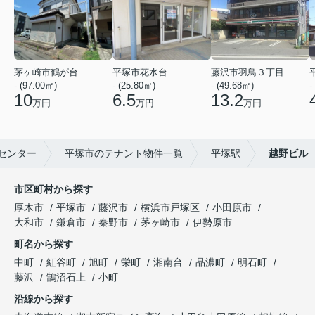
茅ヶ崎市鶴が台
平塚市花水台
藤沢市羽鳥３丁目
- (97.00㎡)
- (25.80㎡)
- (49.68㎡)
-
10
6.5
13.2
万円
万円
万円
センター
平塚市のテナント物件一覧
平塚駅
越野ビル
市区町村から探す
厚木市
平塚市
藤沢市
横浜市戸塚区
小田原市
大和市
鎌倉市
秦野市
茅ヶ崎市
伊勢原市
町名から探す
中町
紅谷町
旭町
栄町
湘南台
品濃町
明石町
藤沢
鵠沼石上
小町
沿線から探す