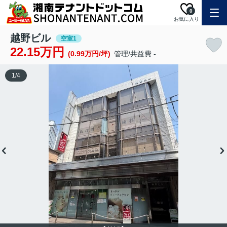
0
お気に入り
越野ビル
空室1
22.15万円
(0.99万円/坪)
管理/共益費 -
1
/
4