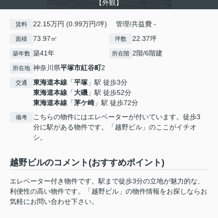
【外観】
22.15万円 (0.99万円/坪) 管理/共益費 -
賃料
73.97㎡
22.37坪
面積
坪数
築41年
2階/6階建
築年数
所在階
神奈川県
平塚市
紅谷町
2
所在地
東海道本線
「
平塚
」駅 徒歩3分
交通
東海道本線
「
大磯
」駅 徒歩52分
東海道本線
「
茅ケ崎
」駅 徒歩72分
こちらの物件にはエレベーターが付いています。徒歩3
備考
分に駅がある物件です。「越野ビル」のここがイチオ
シ。
越野ビルのコメント(おすすめポイント)
エレベーター付き物件です。駅まで徒歩3分の立地が魅力的な、
利便性の高い物件です。「越野ビル」の物件情報をお探しならお
気軽にお問い合わせ下さい。